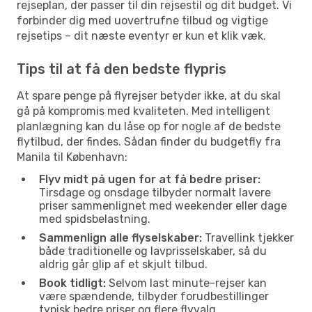
rejseplan, der passer til din rejsestil og dit budget. Vi
forbinder dig med uovertrufne tilbud og vigtige
rejsetips – dit næste eventyr er kun et klik væk.
Tips til at få den bedste flypris
At spare penge på flyrejser betyder ikke, at du skal
gå på kompromis med kvaliteten. Med intelligent
planlægning kan du låse op for nogle af de bedste
flytilbud, der findes. Sådan finder du budgetfly fra
Manila til København:
Flyv midt på ugen for at få bedre priser:
Tirsdage og onsdage tilbyder normalt lavere
priser sammenlignet med weekender eller dage
med spidsbelastning.
Sammenlign alle flyselskaber:
Travellink tjekker
både traditionelle og lavprisselskaber, så du
aldrig går glip af et skjult tilbud.
Book tidligt:
Selvom last minute-rejser kan
være spændende, tilbyder forudbestillinger
typisk bedre priser og flere flyvalg.