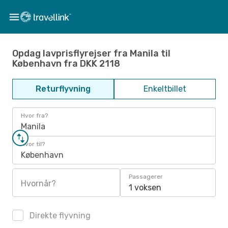
Opdag lavprisflyrejser fra Manila til
København fra DKK 2118
Returflyvning
Enkeltbillet
Hvor fra?
Manila
Hvor til?
København
Passagerer
Hvornår?
1 voksen
Direkte flyvning