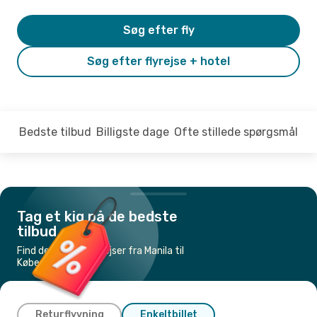
Søg efter fly
Søg efter flyrejse + hotel
Bedste tilbud
Billigste dage
Ofte stillede spørgsmål
Tag et kig på de bedste
tilbud
Find de billigste flyrejser fra Manila til
København
Returflyvning
Enkeltbillet