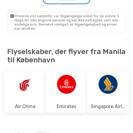
Emirates
1 Mellemlanding
MNL
- CPH
Emirates
1 Mellemlanding
Priserne vist nedenfor var tilgængelige inden for de sidste 3
CPH
- MNL
dage for den angivne periode og bør ikke betragtes som den
endelige pris. Bemærk venligst, at tilgængelighed og priser
kan ændres.
Flyselskaber, der flyver fra Manila
til København
Air China
Emirates
Singapore Airlines