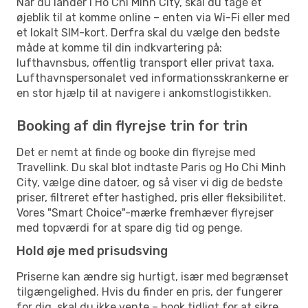
Når du lander i Ho Chi Minh City, skal du tage et
øjeblik til at komme online – enten via Wi-Fi eller med
et lokalt SIM-kort. Derfra skal du vælge den bedste
måde at komme til din indkvartering på:
lufthavnsbus, offentlig transport eller privat taxa.
Lufthavnspersonalet ved informationsskrankerne er
en stor hjælp til at navigere i ankomstlogistikken.
Booking af din flyrejse trin for trin
Det er nemt at finde og booke din flyrejse med
Travellink. Du skal blot indtaste Paris og Ho Chi Minh
City, vælge dine datoer, og så viser vi dig de bedste
priser, filtreret efter hastighed, pris eller fleksibilitet.
Vores "Smart Choice"-mærke fremhæver flyrejser
med topværdi for at spare dig tid og penge.
Hold øje med prisudsving
Priserne kan ændre sig hurtigt, især med begrænset
tilgængelighed. Hvis du finder en pris, der fungerer
for dig, skal du ikke vente – book tidligt for at sikre