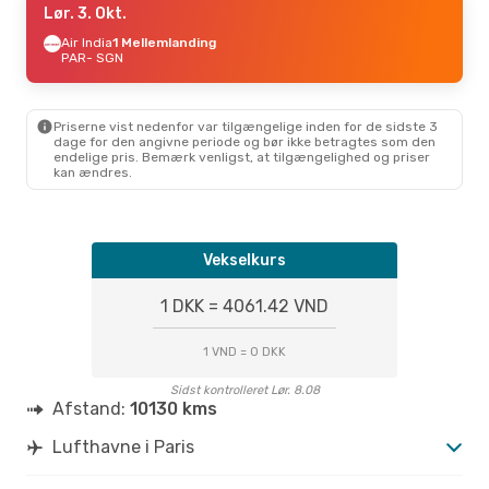
Lør. 3. Okt.
Air India
1 Mellemlanding
PAR
- SGN
Priserne vist nedenfor var tilgængelige inden for de sidste 3
dage for den angivne periode og bør ikke betragtes som den
endelige pris. Bemærk venligst, at tilgængelighed og priser
kan ændres.
Vekselkurs
1 DKK = 4061.42 VND
1 VND = 0 DKK
Sidst kontrolleret Lør. 8.08
Afstand:
10130 kms
Lufthavne i Paris