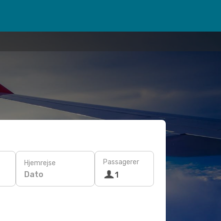
Passagerer
Hjemrejse
Dato
1