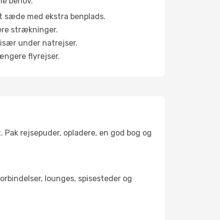
ne behov.
et sæde med ekstra benplads.
ere strækninger.
 især under natrejser.
ængere flyrejser.
t. Pak rejsepuder, opladere, en god bog og
tforbindelser, lounges, spisesteder og