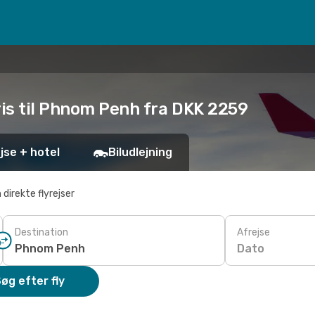
ris til Phnom Penh fra DKK 2259
jse + hotel
Biludlejning
 direkte flyrejser
Destination
Afrejse
Dato
øg efter fly