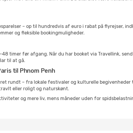
arelser – op til hundredvis af euro i rabat på flyrejser, ind
lemmer og fleksible bookingmuligheder.
24-48 timer før afgang. Når du har booket via Travellink, se
ar til at gå.
Paris til Phnom Penh
ret rundt – fra lokale festivaler og kulturelle begivenheder 
travlt eller roligt og naturskønt.
tiviteter og mere liv, mens måneder uden for spidsbelastnin