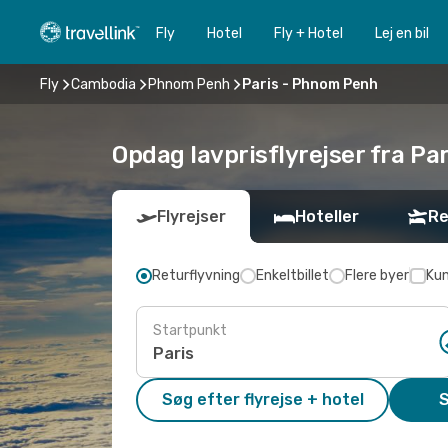
Fly
Hotel
Fly + Hotel
Lej en bil
Fly
Cambodia
Phnom Penh
Paris - Phnom Penh
Opdag lavprisflyrejser fra Pa
Flyrejser
Hoteller
Re
Returflyvning
Enkeltbillet
Flere byer
Kun
Startpunkt
Søg efter flyrejse + hotel
S