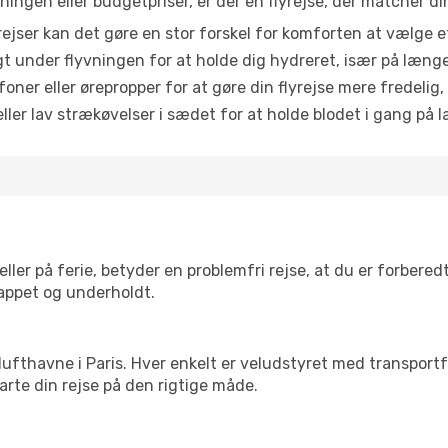
ingen eller budgetpriser, er der en flyrejse, der matcher di
ejser kan det gøre en stor forskel for komforten at vælge 
 under flyvningen for at holde dig hydreret, især på læng
ner eller ørepropper for at gøre din flyrejse mere fredelig,
ler lav strækøvelser i sædet for at holde blodet i gang på l
ler på ferie, betyder en problemfri rejse, at du er forbered
slappet og underholdt.
re lufthavne i Paris. Hver enkelt er veludstyret med transpor
tarte din rejse på den rigtige måde.