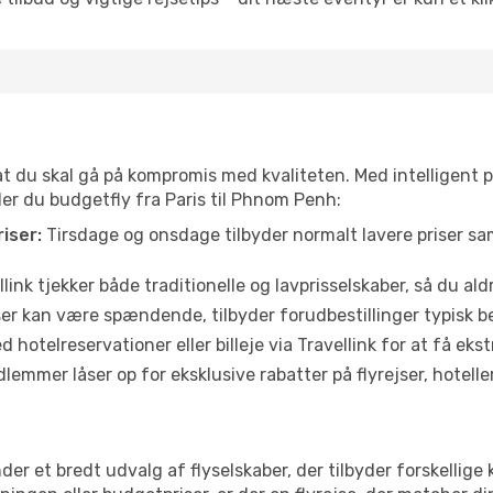
 at du skal gå på kompromis med kvaliteten. Med intelligent 
der du budgetfly fra Paris til Phnom Penh:
iser:
Tirsdage og onsdage tilbyder normalt lavere priser 
link tjekker både traditionelle og lavprisselskaber, så du aldri
r kan være spændende, tilbyder forudbestillinger typisk bedr
 hotelreservationer eller billeje via Travellink for at få eks
emmer låser op for eksklusive rabatter på flyrejser, hoteller o
nder et bredt udvalg af flyselskaber, der tilbyder forskelli