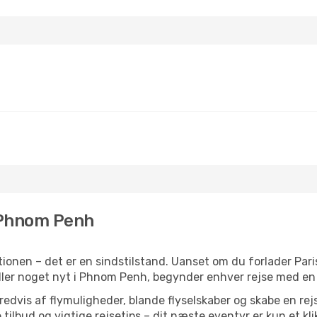
l Phnom Penh
onen – det er en sindstilstand. Uanset om du forlader Paris
 eller noget nyt i Phnom Penh, begynder enhver rejse med en
vis af flymuligheder, blande flyselskaber og skabe en rejsepl
tilbud og vigtige rejsetips – dit næste eventyr er kun et kli