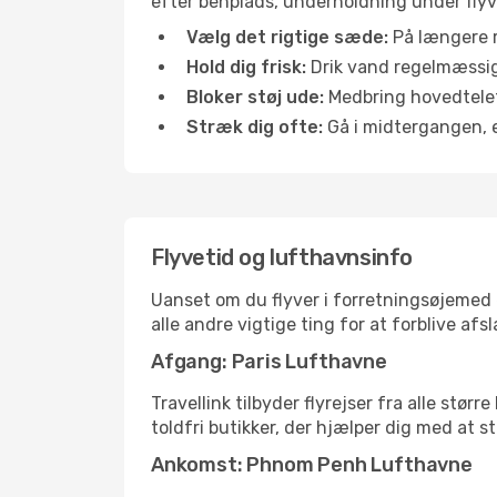
efter benplads, underholdning under flyvn
Vælg det rigtige sæde:
På længere r
Hold dig frisk:
Drik vand regelmæssigt
Bloker støj ude:
Medbring hovedtelefo
Stræk dig ofte:
Gå i midtergangen, el
Flyvetid og lufthavnsinfo
Uanset om du flyver i forretningsøjemed el
alle andre vigtige ting for at forblive af
Afgang: Paris Lufthavne
Travellink tilbyder flyrejser fra alle stør
toldfri butikker, der hjælper dig med at s
Ankomst: Phnom Penh Lufthavne