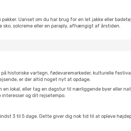
pakker. Uanset om du har brug for en let jakke eller badetøj
 sko, solcreme eller en paraply, afhængigt af årstiden.
å historiske vartegn, fødevaremarkeder, kulturelle festiv
ejsende, er der altid noget nyt at opdage.
en lokal, eller tag en dagstur til nærliggende byer eller na
 interesser og dit rejsetempo.
ndst 3 til 5 dage. Dette giver dig nok tid til at opleve høj