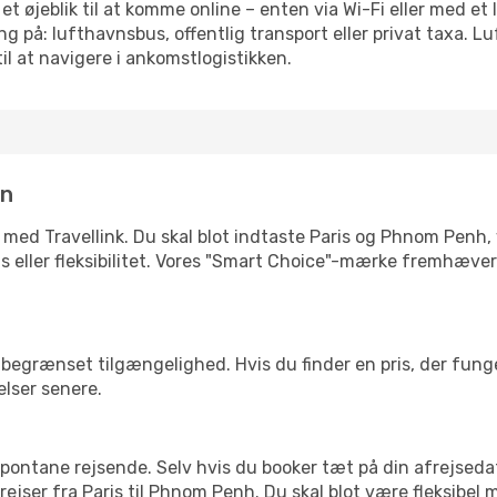
t øjeblik til at komme online – enten via Wi-Fi eller med et
g på: lufthavnsbus, offentlig transport eller privat taxa. 
il at navigere i ankomstlogistikken.
in
 med Travellink. Du skal blot indtaste Paris og Phnom Penh, 
pris eller fleksibilitet. Vores "Smart Choice"-mærke fremhæve
begrænset tilgængelighed. Hvis du finder en pris, der funger
elser senere.
pontane rejsende. Selv hvis du booker tæt på din afrejseda
ejser fra Paris til Phnom Penh. Du skal blot være fleksibel