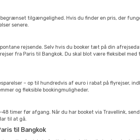
begrænset tilgængelighed. Hvis du finder en pris, der funger
elser senere.
pontane rejsende. Selv hvis du booker tæt på din afrejseda
ejser fra Paris til Bangkok. Du skal blot være fleksibel med
arelser – op til hundredvis af euro i rabat på flyrejser, ind
lemmer og fleksible bookingmuligheder.
24-48 timer før afgang. Når du har booket via Travellink, se
ar til at gå.
aris til Bangkok