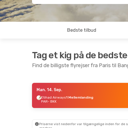
Bedste tilbud
Tag et kig på de bedste
Find de billigste flyrejser fra Paris til Ba
Man. 14. Sep.
Fre. 16. Okt.
- Ons. 21. Okt.
Søn. 6. 
Etihad Airways
1 Mellemlanding
PAR
- BKK
Etihad Airways
Etihad
1 Mellemlanding
1 Mell
PAR
- BKK
PAR
- B
Etihad Airways
Etihad
1 Mellemlanding
1 Mell
BKK
- PAR
BKK
- P
Priserne vist nedenfor var tilgængelige inden for de 