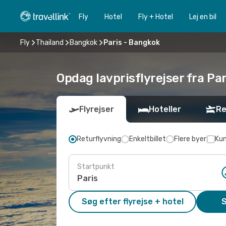
Fly
Hotel
Fly + Hotel
Lej en bil
Fly
Thailand
Bangkok
Paris - Bangkok
Opdag lavprisflyrejser fra Pa
Flyrejser
Hoteller
Re
Returflyvning
Enkeltbillet
Flere byer
Kun
Startpunkt
Søg efter flyrejse + hotel
S