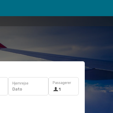
Passagerer
Hjemrejse
Dato
1