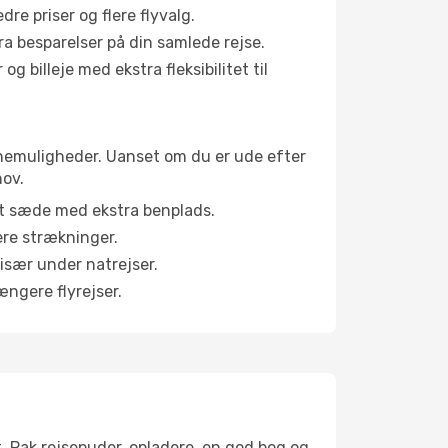
e priser og flere flyvalg.
tra besparelser på din samlede rejse.
g billeje med ekstra fleksibilitet til
abinemuligheder. Uanset om du er ude efter
hov.
et sæde med ekstra benplads.
ere strækninger.
 især under natrejser.
ængere flyrejser.
t. Pak rejsepuder, opladere, en god bog og