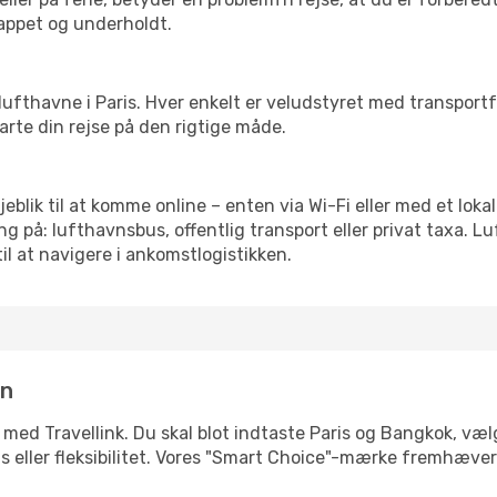
slappet og underholdt.
re lufthavne i Paris. Hver enkelt er veludstyret med transpor
tarte din rejse på den rigtige måde.
jeblik til at komme online – enten via Wi-Fi eller med et lok
g på: lufthavnsbus, offentlig transport eller privat taxa. 
il at navigere i ankomstlogistikken.
in
 med Travellink. Du skal blot indtaste Paris og Bangkok, vælg
pris eller fleksibilitet. Vores "Smart Choice"-mærke fremhæve