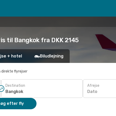
ris til Bangkok fra DKK 2145
jse + hotel
Biludlejning
 direkte flyrejser
Destination
Afrejse
Dato
øg efter fly