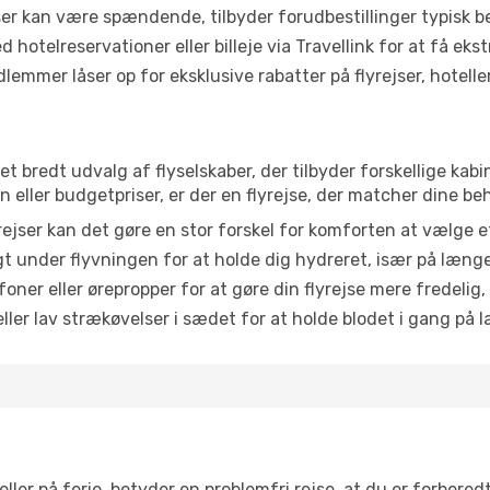
r kan være spændende, tilbyder forudbestillinger typisk bedr
 hotelreservationer eller billeje via Travellink for at få eks
emmer låser op for eksklusive rabatter på flyrejser, hoteller o
 et bredt udvalg af flyselskaber, der tilbyder forskellige k
eller budgetpriser, er der en flyrejse, der matcher dine be
ejser kan det gøre en stor forskel for komforten at vælge 
 under flyvningen for at holde dig hydreret, især på læng
ner eller ørepropper for at gøre din flyrejse mere fredelig,
ler lav strækøvelser i sædet for at holde blodet i gang på l
ler på ferie, betyder en problemfri rejse, at du er forbered