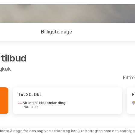
Billigste dage
 tilbud
ngkok
Filtr
Tir. 20. Okt.
F
Sep.
- Ons. 16. Sep.
Air India
1 Mellemlanding
PAR
- BKK
 Airways
emlanding
KK
 Airways
emlanding
AR
sidste 3 dage for den angivne periode og bør ikke betragtes som den endelige