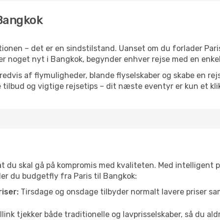
l Bangkok
onen – det er en sindstilstand. Uanset om du forlader Paris
eller noget nyt i Bangkok, begynder enhver rejse med en enke
vis af flymuligheder, blande flyselskaber og skabe en rejsepl
tilbud og vigtige rejsetips – dit næste eventyr er kun et kli
 at du skal gå på kompromis med kvaliteten. Med intelligent 
der du budgetfly fra Paris til Bangkok:
iser:
Tirsdage og onsdage tilbyder normalt lavere priser 
link tjekker både traditionelle og lavprisselskaber, så du aldri