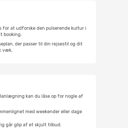
 for at udforske den pulserende kultur i
lt booking.
an, der passer til din rejsestil og dit
k væk.
planlægning kan du låse op for nogle af
sammenlignet med weekender eller dage
g går glip af et skjult tilbud.