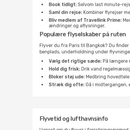
Book tidligt:
Selvom last minute-rejse
Saml din rejse:
Kombiner flyrejser med
Bliv medlem af Travellink Prime:
Medl
ændringer og aflysninger.
Populære flyselskaber på ruten
Flyver du fra Paris til Bangkok? Du finder
benplads, underholdning under flyvningen 
Vælg det rigtige sæde:
På længere r
Hold dig frisk:
Drik vand regelmæssigt
Bloker støj ude:
Medbring hovedtelefo
Stræk dig ofte:
Gå i midtergangen, el
Flyvetid og lufthavnsinfo
Uanset om du flyver i forretningsøjemed el