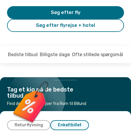
Søg efter fly
Søg efter flyrejse + hotel
Bedste tilbud
Billigste dage
Ofte stillede spørgsmål
Tag et kig på de bedste
tilbud
Find de billigste flyrejser fra Rom til Billund
Returflyvning
Enkeltbillet