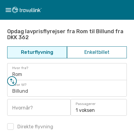
Opdag lavprisflyrejser fra Rom til Billund fra
DKK 362
Returflyvning
Enkeltbillet
Hvor fra?
Rom
Hvor til?
Billund
Passagerer
Hvornår?
1 voksen
Direkte flyvning