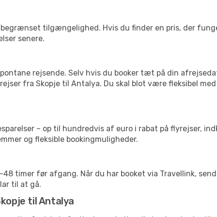
begrænset tilgængelighed. Hvis du finder en pris, der funger
elser senere.
pontane rejsende. Selv hvis du booker tæt på din afrejseda
ejser fra Skopje til Antalya. Du skal blot være fleksibel me
arelser – op til hundredvis af euro i rabat på flyrejser, ind
lemmer og fleksible bookingmuligheder.
24-48 timer før afgang. Når du har booket via Travellink, se
ar til at gå.
kopje til Antalya