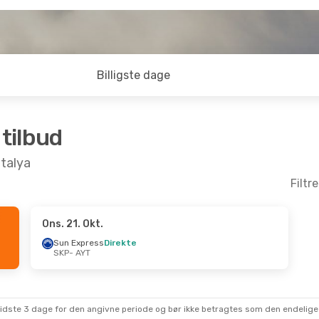
Billigste dage
 tilbud
ntalya
Filtr
Ons. 21. Okt.
Okt.
- Lør. 17. Okt.
Lør. 5. Sep.
- Søn. 13.
Sun Express
Direkte
SKP
- AYT
Airlines
Direkte
Pegasus Airlines
Dire
T
SKP
- AYT
Airlines
Direkte
Pegasus Airlines
Dire
P
AYT
- SKP
sidste 3 dage for den angivne periode og bør ikke betragtes som den endelige