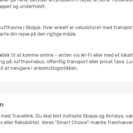
slappet og underholdt.
rre lufthavne i Skopje. Hver enkelt er veludstyret med transpo
tarte din rejse på den rigtige måde.
jeblik til at komme online – enten via Wi-Fi eller med et loka
g på: lufthavnsbus, offentlig transport eller privat taxa. 
il at navigere i ankomstlogistikken.
in
 med Travellink. Du skal blot indtaste Skopje og Antalya, væl
pris eller fleksibilitet. Vores "Smart Choice"-mærke fremhæve