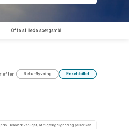
Ofte stillede spørgsmål
er efter
Returflyvning
Enkeltbillet
 Sep.
kte
kte
 pris. Bemærk venligst, at tilgængelighed og priser kan