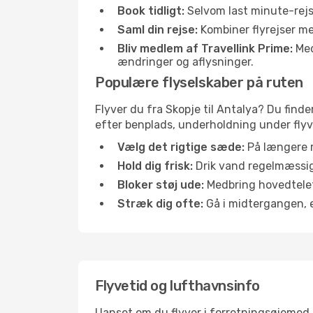
Book tidligt:
Selvom last minute-rejse
Saml din rejse:
Kombiner flyrejser med
Bliv medlem af Travellink Prime:
Medl
ændringer og aflysninger.
Populære flyselskaber på ruten
Flyver du fra Skopje til Antalya? Du finde
efter benplads, underholdning under flyvn
Vælg det rigtige sæde:
På længere r
Hold dig frisk:
Drik vand regelmæssigt
Bloker støj ude:
Medbring hovedtelefo
Stræk dig ofte:
Gå i midtergangen, el
Flyvetid og lufthavnsinfo
Uanset om du flyver i forretningsøjemed el