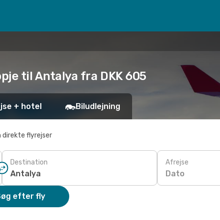
pje til Antalya fra DKK 605
jse + hotel
Biludlejning
 direkte flyrejser
Destination
Afrejse
Dato
øg efter fly