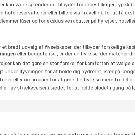
r kan være spændende, tilbyder forudbestillinger typisk bedr
 hotelreservationer eller billeje via Travellink for at få eks
emmer låser op for eksklusive rabatter på flyrejser, hoteller o
r et bredt udvalg af flyselskaber, der tilbyder forskellige 
ingen eller budgetpriser, er der en flyrejse, der matcher di
ejser kan det gøre en stor forskel for komforten at vælge 
 under flyvningen for at holde dig hydreret, især på læng
ner eller ørepropper for at gøre din flyrejse mere fredelig,
ler lav strækøvelser i sædet for at holde blodet i gang på l
ler på ferie, betyder en problemfri rejse, at du er forbered