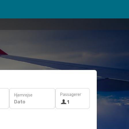
Passagerer
Hjemrejse
Dato
1