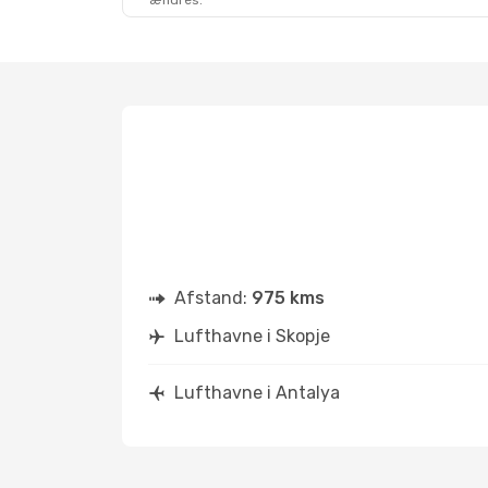
ændres.
Søn. 23. Aug.
- Ons. 26. Aug.
Pegasus Airlines
Direkte
SKP
- AYT
Pegasus Airlines
Direkte
AYT
- SKP
Afstand:
975 kms
Lufthavne i Skopje
Lufthavne i Antalya