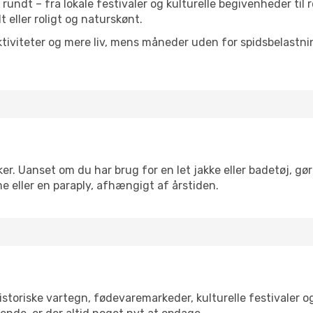
t rundt – fra lokale festivaler og kulturelle begivenheder til
lt eller roligt og naturskønt.
tiviteter og mere liv, mens måneder uden for spidsbelastnin
er. Uanset om du har brug for en let jakke eller badetøj, gø
e eller en paraply, afhængigt af årstiden.
storiske vartegn, fødevaremarkeder, kulturelle festivaler 