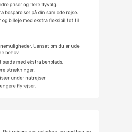
e priser og flere flyvalg.
tra besparelser på din samlede rejse.
g billeje med ekstra fleksibilitet til
kabinemuligheder. Uanset om du er ude
ne behov.
et sæde med ekstra benplads.
ere strækninger.
 især under natrejser.
ængere flyrejser.
t. Pak rejsepuder, opladere, en god bog og