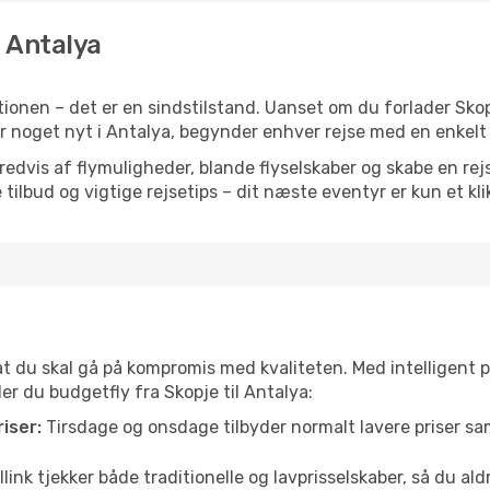
l Antalya
ionen – det er en sindstilstand. Uanset om du forlader Skop
eller noget nyt i Antalya, begynder enhver rejse med en enkelt
vis af flymuligheder, blande flyselskaber og skabe en rejsepl
tilbud og vigtige rejsetips – dit næste eventyr er kun et kli
 at du skal gå på kompromis med kvaliteten. Med intelligent 
der du budgetfly fra Skopje til Antalya:
iser:
Tirsdage og onsdage tilbyder normalt lavere priser 
link tjekker både traditionelle og lavprisselskaber, så du aldri