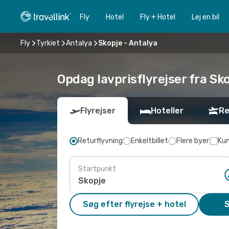
Fly
Hotel
Fly + Hotel
Lej en bil
Fly
Tyrkiet
Antalya
Skopje - Antalya
Opdag lavprisflyrejser fra Sko
Flyrejser
Hoteller
Re
Returflyvning
Enkeltbillet
Flere byer
Kun
Startpunkt
Søg efter flyrejse + hotel
S