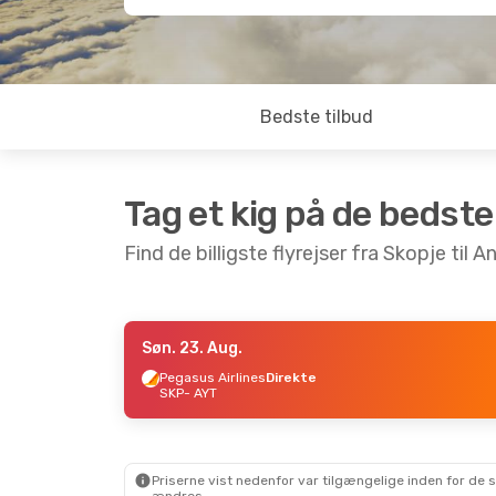
Bedste tilbud
Tag et kig på de bedste
Find de billigste flyrejser fra Skopje til A
Søn. 23. Aug.
Fre. 18. Sep.
- Ons. 23. Sep.
Søn. 11. 
Pegasus Airlines
Direkte
SKP
- AYT
Sun Express
Direkte
Pegasus 
SKP
- AYT
SKP
- AY
Pegasus Airlines
Direkte
Pegasus 
AYT
- SKP
AYT
- SK
Priserne vist nedenfor var tilgængelige inden for de 