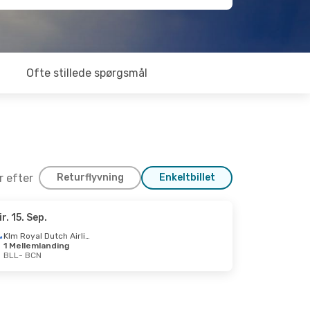
Ofte stillede spørgsmål
er efter
Returflyvning
Enkeltbillet
ir. 15. Sep.
. 21. Okt.
Klm Royal Dutch Airlines
1 Mellemlanding
BLL
- BCN