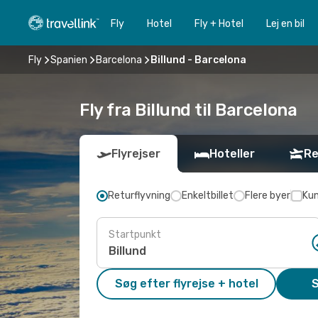
Fly
Hotel
Fly + Hotel
Lej en bil
Fly
Spanien
Barcelona
Billund - Barcelona
Fly fra Billund til Barcelona
Flyrejser
Hoteller
Re
Returflyvning
Enkeltbillet
Flere byer
Kun
Startpunkt
Søg efter flyrejse + hotel
S