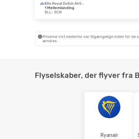
Klm Royal Dutch Airlines
1 Mellemlanding
BLL
- BCN
Lør. 26. Sep.
- Man. 28. Sep.
Søn. 23
Klm Royal Dutch Airlines
1 Mellemlanding
1 Mel
BLL
- BCN
BLL
- 
Klm Royal Dutch Airlines
Priserne vist nedenfor var tilgængelige inden for de 
1 Mellemlanding
1 Mel
ændres.
BCN
- BLL
BCN
- 
Flyselskaber, der flyver fra B
Ryanair