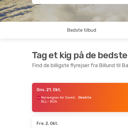
Bedste tilbud
Tag et kig på de bedste
Find de billigste flyrejser fra Billund til 
Ons. 21. Okt.
Tir. 8. Sep.
- Ons. 16. Sep.
Fre. 23.
Norwegian Air Sweden
Direkte
BLL
- BCN
Scandinavian Airlines
Lufth
1 Mellemlanding
BLL
- 
BLL
- BCN
Lufth
Norwegian Air Sweden
Direkte
BCN
- 
BCN
- BLL
Fre. 2. Okt.