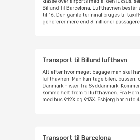
klasse over airports med al den luksus, s
Billund til Barcelona. Lufthavnen består a
til 16. Den gamle terminal bruges til taxi
genererer mere end 3 millioner passager
Transport til Billund lufthavn
Alt efter hvor meget bagage man skal have
lufthavnen. Man kan tage bilen, bussen, c
Danmark – især fra Syddanmark. Kommer man
komme helt frem til lufthavnen. Fra Hern
med bus 912X og 913X. Esbjerg har rute 44
Transport til Barcelona