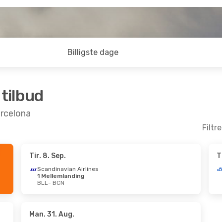
Billigste dage
 tilbud
Barcelona
Filtr
Tir. 8. Sep.
T
 Okt.
- Lør. 31. Okt.
Ons. 14. Okt.
- Ons
Scandinavian Airlines
1 Mellemlanding
ansa
1 Mellemlanding
Lot Polish Airlines
BLL
- BCN
BCN
1 Mellemlanding
ansa
1 Mellemlanding
BLL
- BCN
BLL
Lot Polish Airlines
1 Mellemlanding
BCN
- BLL
Man. 31. Aug.