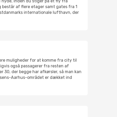
nyde, inden du stiger på et fly fra
g består af flere etager samt gates fra 1
 Vestdanmarks internationale lufthavn, der
ere muligheder for at komme fra city til
ligvis også passagerer fra resten af
er 30, der begge har afkørsler, så man kan
Horsens-Aarhus-området er dækket ind