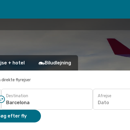
jse + hotel
Biludlejning
 direkte flyrejser
Destination
Afrejse
Dato
øg efter fly