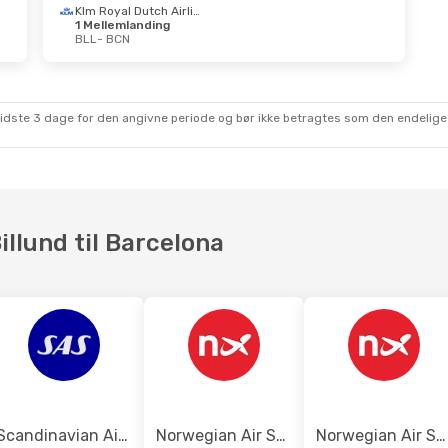
Klm Royal Dutch Airlines
1 Mellemlanding
BLL
- BCN
. Aug.
- Tor. 3. Sep.
Tir. 29. Sep.
- Fre.
Klm Royal Dutch Airlines
lemlanding
1 Mellemlanding
BCN
BLL
- BCN
Klm Royal Dutch Airlines
Lot Polish Airlines
sidste 3 dage for den angivne periode og bør ikke betragtes som den endelige
lemlanding
1 Mellemlanding
BLL
BCN
- BLL
illund til Barcelona
Scandinavian Airlines
Norwegian Air Sweden
Norwegian Air Shuttle