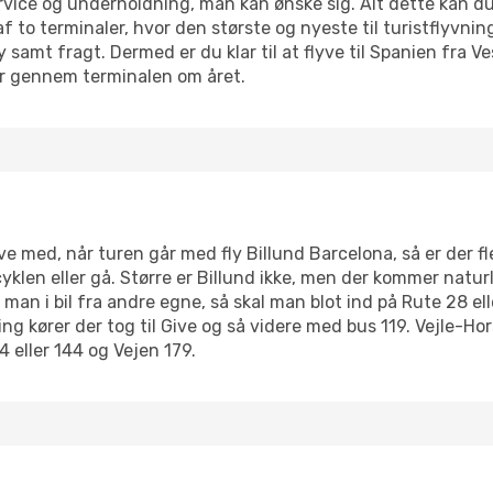
ervice og underholdning, man kan ønske sig. Alt dette kan du 
f to terminaler, hvor den største og nyeste til turistflyvnin
fly samt fragt. Dermed er du klar til at flyve til Spanien fra
er gennem terminalen om året.
 med, når turen går med fly Billund Barcelona, så er der fl
yklen eller gå. Større er Billund ikke, men der kommer natur
 i bil fra andre egne, så skal man blot ind på Rute 28 ell
ing kører der tog til Give og så videre med bus 119. Vejle-
 eller 144 og Vejen 179.