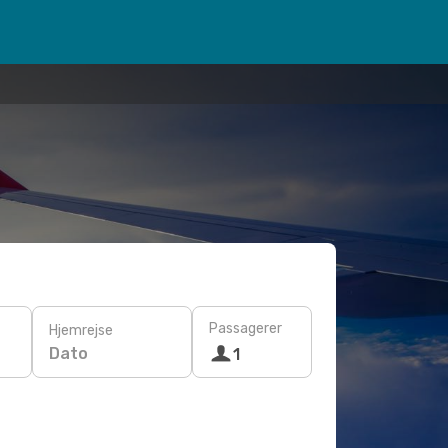
Passagerer
Hjemrejse
Dato
1