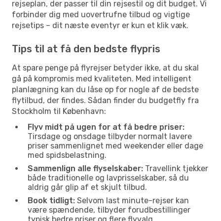
rejseplan, der passer til din rejsestil og dit budget. Vi
forbinder dig med uovertrufne tilbud og vigtige
rejsetips – dit næste eventyr er kun et klik væk.
Tips til at få den bedste flypris
At spare penge på flyrejser betyder ikke, at du skal
gå på kompromis med kvaliteten. Med intelligent
planlægning kan du låse op for nogle af de bedste
flytilbud, der findes. Sådan finder du budgetfly fra
Stockholm til København:
Flyv midt på ugen for at få bedre priser:
Tirsdage og onsdage tilbyder normalt lavere
priser sammenlignet med weekender eller dage
med spidsbelastning.
Sammenlign alle flyselskaber:
Travellink tjekker
både traditionelle og lavprisselskaber, så du
aldrig går glip af et skjult tilbud.
Book tidligt:
Selvom last minute-rejser kan
være spændende, tilbyder forudbestillinger
typisk bedre priser og flere flyvalg.