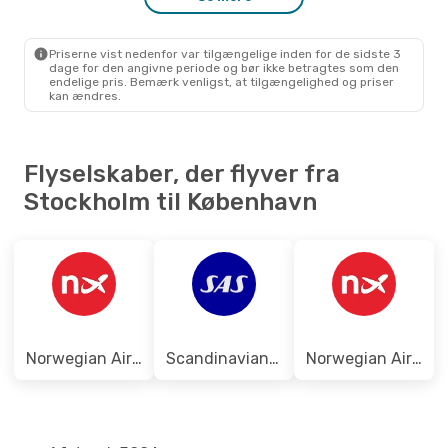
Tir. 1. Sep.
- Tor. 3. Sep.
Norwegian Air Sweden
1 Mellemlanding
Priserne vist nedenfor var tilgængelige inden for de sidste 3
STO
- CPH
dage for den angivne periode og bør ikke betragtes som den
Norwegian Air Sweden
Direkte
endelige pris. Bemærk venligst, at tilgængelighed og priser
CPH
- STO
kan ændres.
Flyselskaber, der flyver fra
Stockholm til København
Norwegian Air Sweden
Scandinavian Airlines
Norwegian Air Shuttle