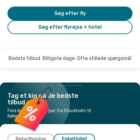
Søg efter fly
Søg efter flyrejse + hotel
Bedste tilbud
Billigste dage
Ofte stillede spørgsmål
Tag et kig på de bedste
tilbud
Find de billigste flyrejser fra Stockholm til
København
Returflyvning
Enkeltbillet