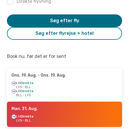
Direkte flyvning
Søg efter fly
Søg efter flyrejse + hotel
Book nu, før det er for sent
Ons. 19. Aug.
- Ons. 19. Aug.
LH
Direkte
LYS
- BLL
LH
Direkte
BLL
- LYS
Man. 31. Aug.
LH
Direkte
LYS
- BLL