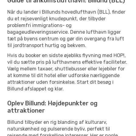
Guide til ankomstlufthavn: Billund (BLL)
Når du lander i Billunds hovedlufthavn (BLL), finder
du et rejsevenligt knudepunkt, der tilbyder
problemfri immigrations- og
bagageudleveringsservice. Denne lufthavn ligger
tæt på byens centrum og gør din overgang fra luft
til jordtransport hurtig og bekvem.
Hvis du booker en sidste øjebliks flyvning med HOP!,
vil du sætte pris på lufthavnens effektive faciliteter.
Vælg mellem taxaer, shuttlebusser eller lejebiler for
at komme til dit hotel eller udforske nærliggende
attraktioner uden forsinkelse. Start dit besøg i
Billund afslappet og klar.
Oplev Billund: Højdepunkter og
attraktioner
Billund tilbyder en rig blanding af kulturarv,
naturskønhed og pulserende byliv, perfekt til
rejsende med forskellige interesser. Her er nogle