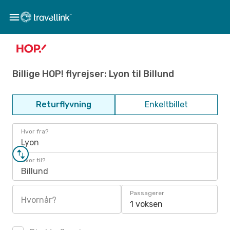
Billige HOP! flyrejser: Lyon til Billund
Returflyvning
Enkeltbillet
Hvor fra?
Lyon
Hvor til?
Billund
Passagerer
Hvornår?
1 voksen