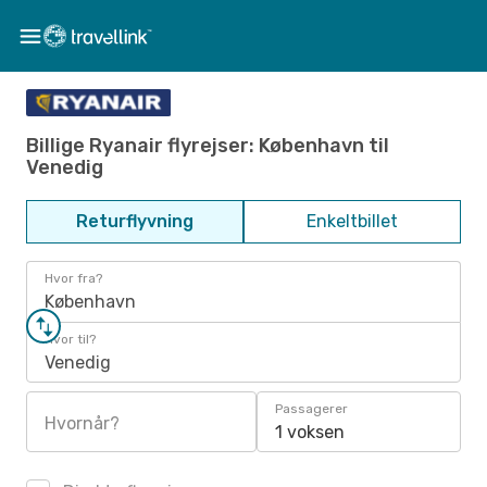
Billige Ryanair flyrejser: København til
Venedig
Returflyvning
Enkeltbillet
Hvor fra?
København
Hvor til?
Venedig
Passagerer
Hvornår?
1 voksen