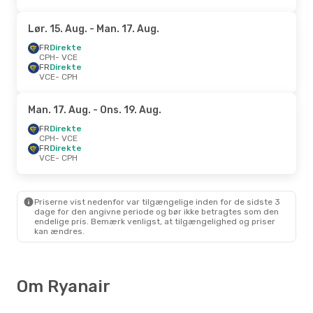
Lør. 15. Aug.
- Man. 17. Aug.
FR
Direkte
CPH
- VCE
FR
Direkte
VCE
- CPH
Man. 17. Aug.
- Ons. 19. Aug.
FR
Direkte
CPH
- VCE
FR
Direkte
VCE
- CPH
Priserne vist nedenfor var tilgængelige inden for de sidste 3
dage for den angivne periode og bør ikke betragtes som den
endelige pris. Bemærk venligst, at tilgængelighed og priser
kan ændres.
Om Ryanair