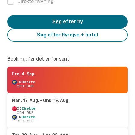
Direkte flyvning
Søg efter fly
Søg efter flyrejse + hotel
Book nu, før det er for sent
Fre. 4. Sep.
FR
Direkte
CPH
- DUB
Man. 17. Aug.
- Ons. 19. Aug.
D8
Direkte
CPH
- DUB
FR
Direkte
DUB
- CPH