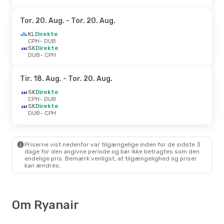
Tor. 20. Aug.
- Tor. 20. Aug.
KL
Direkte
CPH
- DUB
SK
Direkte
DUB
- CPH
Tir. 18. Aug.
- Tor. 20. Aug.
SK
Direkte
CPH
- DUB
SK
Direkte
DUB
- CPH
Priserne vist nedenfor var tilgængelige inden for de sidste 3
dage for den angivne periode og bør ikke betragtes som den
endelige pris. Bemærk venligst, at tilgængelighed og priser
kan ændres.
Om Ryanair