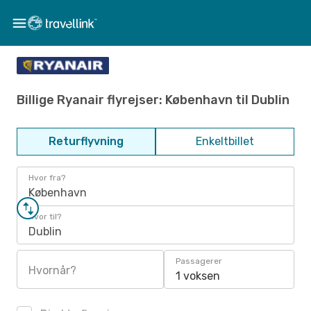
Billige Ryanair flyrejser: København til Dublin
Returflyvning
Enkeltbillet
Hvor fra?
København
Hvor til?
Dublin
Passagerer
Hvornår?
1 voksen