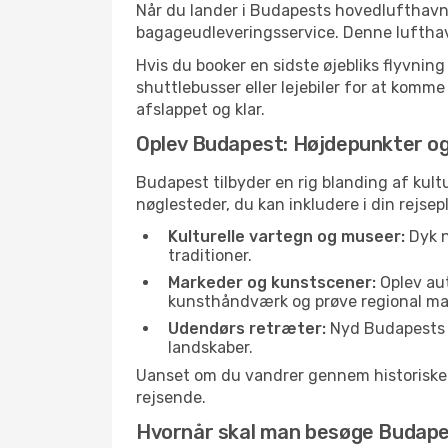
Når du lander i Budapests hovedlufthavn 
bagageudleveringsservice. Denne lufthavn
Hvis du booker en sidste øjebliks flyvning
shuttlebusser eller lejebiler for at komme
afslappet og klar.
Oplev Budapest: Højdepunkter og
Budapest tilbyder en rig blanding af kultu
nøglesteder, du kan inkludere i din rejsep
Kulturelle vartegn og museer:
Dyk n
traditioner.
Markeder og kunstscener:
Oplev aut
kunsthåndværk og prøve regional ma
Udendørs retræter:
Nyd Budapests pa
landskaber.
Uanset om du vandrer gennem historiske ga
rejsende.
Hvornår skal man besøge Budap