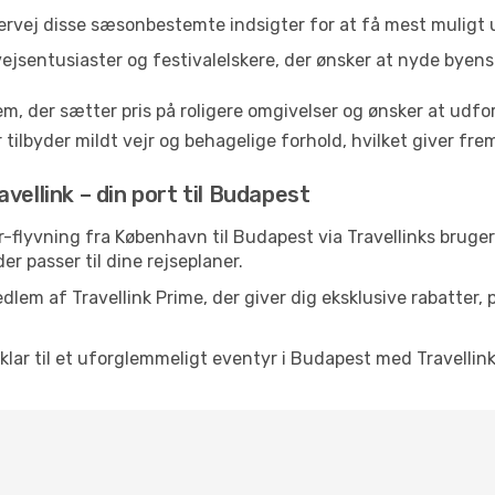
ervej disse sæsonbestemte indsigter for at få mest muligt u
vejsentusiaster og festivalelskere, der ønsker at nyde byen
em, der sætter pris på roligere omgivelser og ønsker at udf
 tilbyder mildt vejr og behagelige forhold, hvilket giver f
vellink – din port til Budapest
nair-flyvning fra København til Budapest via Travellinks bru
der passer til dine rejseplaner.
dlem af Travellink Prime, der giver dig eksklusive rabatter,
g klar til et uforglemmeligt eventyr i Budapest med Travellink