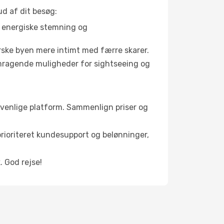
d af dit besøg:
s energiske stemning og
orske byen mere intimt med færre skarer.
remragende muligheder for sightseeing og
gervenlige platform. Sammenlign priser og
 prioriteret kundesupport og belønninger,
. God rejse!