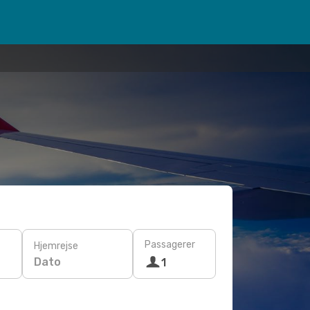
Passagerer
Hjemrejse
Dato
1