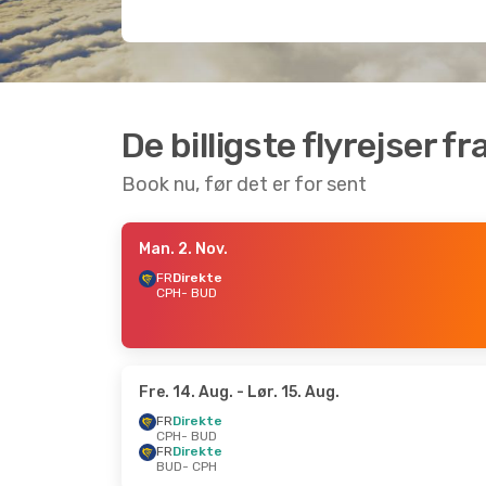
De billigste flyrejser 
Book nu, før det er for sent
Man. 2. Nov.
FR
Direkte
CPH
- BUD
Fre. 14. Aug.
- Lør. 15. Aug.
FR
Direkte
CPH
- BUD
FR
Direkte
BUD
- CPH