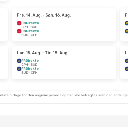
Fre. 14. Aug.
- Søn. 16. Aug.
F
D8
Direkte
CPH
- BUD
D8
Direkte
BUD
- CPH
Lør. 15. Aug.
- Tir. 18. Aug.
L
FR
Direkte
CPH
- BUD
FR
Direkte
BUD
- CPH
sidste 3 dage for den angivne periode og bør ikke betragtes som den endelige