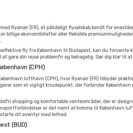
ed Ryanair (FR), et pålideligt flyselskab kendt for eneståe
r billige økonomibilletter eller fleksible premiummuligheder, 
.
effektive fly fra København til Budapest, kan du forvente k
 at gøre din rejse problemfri og behagelig. Gør dig klar til a
 København (CPH)
København lufthavn (CPH), hvor Ryanair (FR) tilbyder prakt
gerer som et vigtigt knudepunkt, der forbinder København 
toldfri shopping og komfortable venteområder, der er designet
sportforbindelser er det nemt at komme til København luftha
t starte dit eventyr med lethed.
pest (BUD)