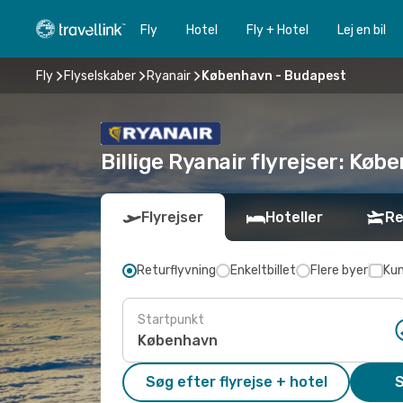
Fly
Hotel
Fly + Hotel
Lej en bil
Fly
Flyselskaber
Ryanair
København - Budapest
Billige Ryanair flyrejser: Køb
Flyrejser
Hoteller
Re
Returflyvning
Enkeltbillet
Flere byer
Kun
Startpunkt
Søg efter flyrejse + hotel
S