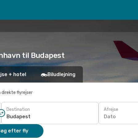
enhavn til Budapest
jse + hotel
Biludlejning
 direkte flyrejser
Destination
Afrejse
Dato
øg efter fly