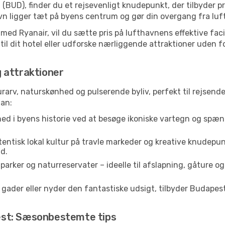
(BUD), finder du et rejsevenligt knudepunkt, der tilbyder p
 ligger tæt på byens centrum og gør din overgang fra luft 
 med Ryanair, vil du sætte pris på lufthavnens effektive faci
 til dit hotel eller udforske nærliggende attraktioner uden f
 attraktioner
rarv, naturskønhed og pulserende byliv, perfekt til rejsende
lan:
ed i byens historie ved at besøge ikoniske vartegn og spæn
entisk lokal kultur på travle markeder og kreative knudepun
d.
rker og naturreservater – ideelle til afslapning, gåture og
der eller nyder den fantastiske udsigt, tilbyder Budapest o
est: Sæsonbestemte tips