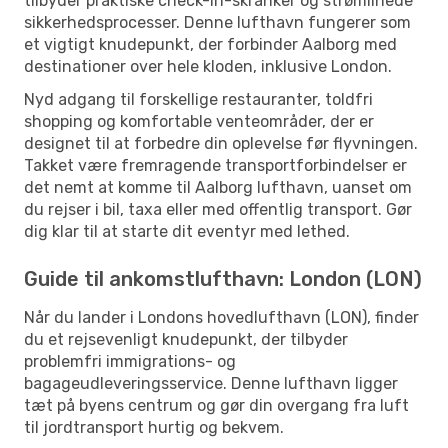
tilbyder praktiske check-in-skranker og strømlinede
sikkerhedsprocesser. Denne lufthavn fungerer som
et vigtigt knudepunkt, der forbinder Aalborg med
destinationer over hele kloden, inklusive London.
Nyd adgang til forskellige restauranter, toldfri
shopping og komfortable venteområder, der er
designet til at forbedre din oplevelse før flyvningen.
Takket være fremragende transportforbindelser er
det nemt at komme til Aalborg lufthavn, uanset om
du rejser i bil, taxa eller med offentlig transport. Gør
dig klar til at starte dit eventyr med lethed.
Guide til ankomstlufthavn: London (LON)
Når du lander i Londons hovedlufthavn (LON), finder
du et rejsevenligt knudepunkt, der tilbyder
problemfri immigrations- og
bagageudleveringsservice. Denne lufthavn ligger
tæt på byens centrum og gør din overgang fra luft
til jordtransport hurtig og bekvem.