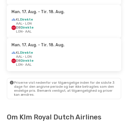
Man. 17. Aug.
- Tir. 18. Aug.
KL
Direkte
AAL
- LON
D8
Direkte
LON
- AAL
Man. 17. Aug.
- Tir. 18. Aug.
KL
Direkte
AAL
- LON
D8
Direkte
LON
- AAL
Priserne vist nedenfor var tilgængelige inden for de sidste 3
dage for den angivne periode og bør ikke betragtes som den
endelige pris. Bemærk venligst, at tilgængelighed og priser
kan ændres.
Om Klm Royal Dutch Airlines