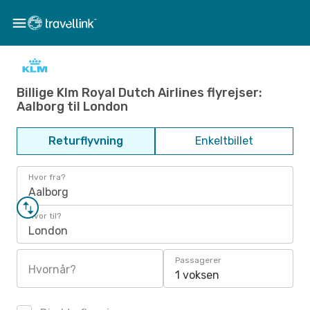
Billige Klm Royal Dutch Airlines flyrejser:
Aalborg til London
Returflyvning
Enkeltbillet
Hvor fra?
Aalborg
Hvor til?
London
Passagerer
Hvornår?
1 voksen