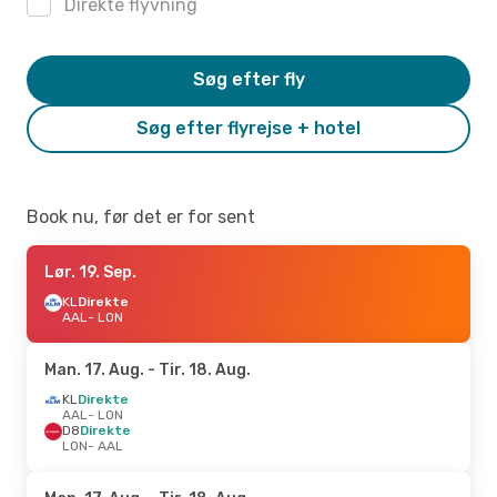
Direkte flyvning
Søg efter fly
Søg efter flyrejse + hotel
Book nu, før det er for sent
Lør. 19. Sep.
KL
Direkte
AAL
- LON
Man. 17. Aug.
- Tir. 18. Aug.
KL
Direkte
AAL
- LON
D8
Direkte
LON
- AAL