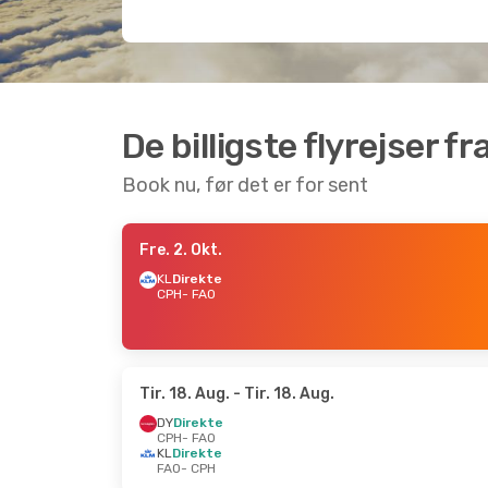
De billigste flyrejser f
Book nu, før det er for sent
Fre. 2. Okt.
KL
Direkte
CPH
- FAO
Tir. 18. Aug.
- Tir. 18. Aug.
DY
Direkte
CPH
- FAO
KL
Direkte
FAO
- CPH