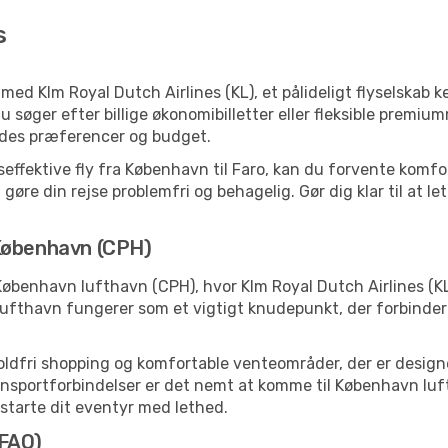
s
ed Klm Royal Dutch Airlines (KL), et pålideligt flyselskab 
u søger efter billige økonomibilletter eller fleksible premiu
sendes præferencer og budget.
ffektive fly fra København til Faro, kan du forvente komfor
 gøre din rejse problemfri og behagelig. Gør dig klar til at 
 København (CPH)
København lufthavn (CPH), hvor Klm Royal Dutch Airlines (KL
lufthavn fungerer som et vigtigt knudepunkt, der forbinde
toldfri shopping og komfortable venteområder, der er designet
sportforbindelser er det nemt at komme til København luftha
t starte dit eventyr med lethed.
(FAO)