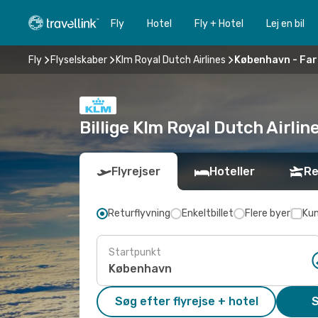
Fly
Hotel
Fly + Hotel
Lej en bil
Fly
Flyselskaber
Klm Royal Dutch Airlines
København - Fa
Billige Klm Royal Dutch Airlin
Flyrejser
Hoteller
Re
Returflyvning
Enkeltbillet
Flere byer
Kun
Startpunkt
Søg efter flyrejse + hotel
S