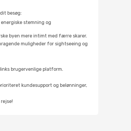
dit besøg:
s energiske stemning og
orske byen mere intimt med færre skarer.
remragende muligheder for sightseeing og
llinks brugervenlige platform.
 prioriteret kundesupport og belønninger,
 rejse!