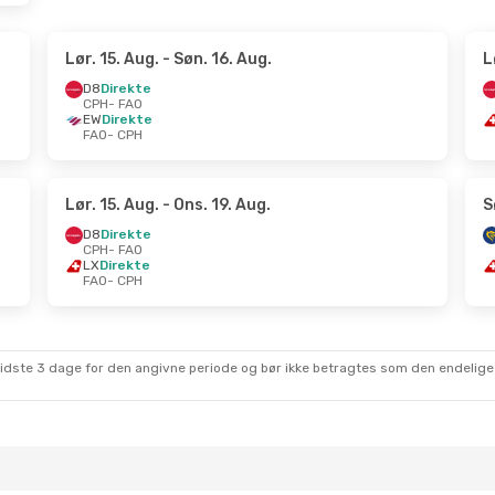
Lør. 15. Aug.
- Søn. 16. Aug.
L
D8
Direkte
CPH
- FAO
EW
Direkte
FAO
- CPH
Lør. 15. Aug.
- Ons. 19. Aug.
S
D8
Direkte
CPH
- FAO
LX
Direkte
FAO
- CPH
sidste 3 dage for den angivne periode og bør ikke betragtes som den endelige