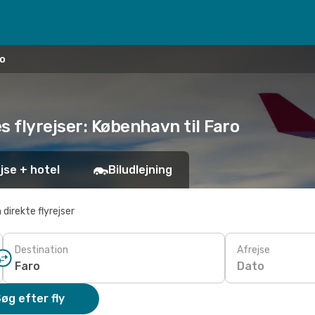
ro
es flyrejser: København til Faro
jse + hotel
Biludlejning
 direkte flyrejser
Destination
Afrejse
Dato
øg efter fly