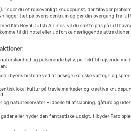
, finder du et rejsevenligt knudepunkt, der tilbyder proble
 ligger tæt på byens centrum og gør din overgang fra luft 
 med Klm Royal Dutch Airlines, vil du sætte pris på lufthavn
t komme til dit hotel eller udforske nærliggende attraktioner
aktioner
, naturskønhed og pulserende byliv, perfekt til rejsende med 
lan:
ed i byens historie ved at besøge ikoniske vartegn og spæn
entisk lokal kultur på travle markeder og kreative knudepun
d.
 og naturreservater – ideelle til afslapning, gåture og ude
der eller nyder den fantastiske udsigt, tilbyder Faro opleve