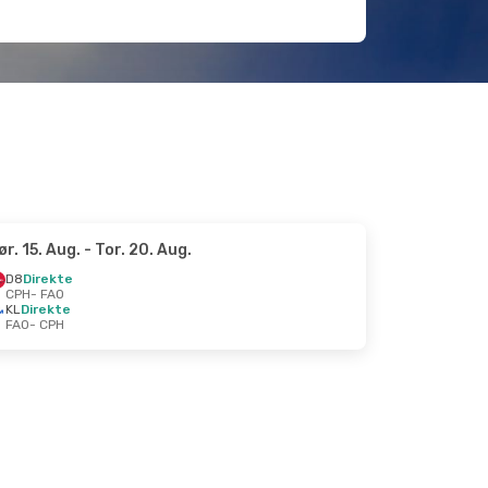
ør. 15. Aug.
- Tor. 20. Aug.
D8
Direkte
CPH
- FAO
KL
Direkte
FAO
- CPH