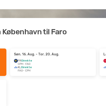
ra København til Faro
Søn. 16. Aug.
- Tor. 20. Aug.
L
FR
Direkte
CPH
- FAO
KL
Direkte
FAO
- CPH