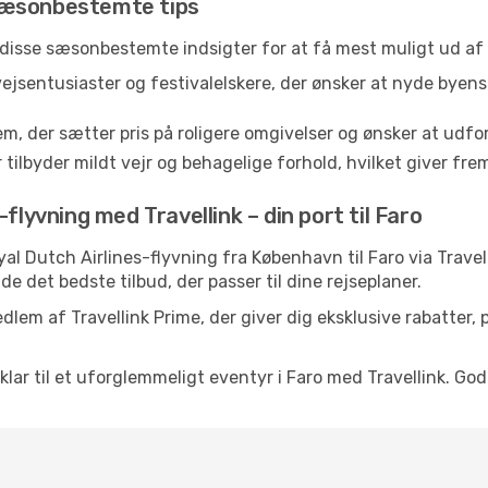
Sæsonbestemte tips
 disse sæsonbestemte indsigter for at få mest muligt ud af 
vejsentusiaster og festivalelskere, der ønsker at nyde byen
em, der sætter pris på roligere omgivelser og ønsker at udf
 tilbyder mildt vejr og behagelige forhold, hvilket giver f
flyvning med Travellink – din port til Faro
Royal Dutch Airlines-flyvning fra København til Faro via Trave
de det bedste tilbud, der passer til dine rejseplaner.
dlem af Travellink Prime, der giver dig eksklusive rabatter,
 klar til et uforglemmeligt eventyr i Faro med Travellink. God