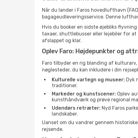
Når du lander i Faros hovedlufthavn (FAO)
bagageudleveringsservice. Denne lufthavn
Hvis du booker en sidste øjebliks flyvning
taxaer, shuttlebusser eller lejebiler for a
afslappet og klar.
Oplev Faro: Højdepunkter og attr
Faro tilbyder en rig blanding af kulturarv
nøglesteder, du kan inkludere i din rejsep
Kulturelle vartegn og museer:
Dyk n
traditioner.
Markeder og kunstscener:
Oplev aut
kunsthåndværk og prøve regional ma
Udendørs retræter:
Nyd Faros parker
landskaber.
Uanset om du vandrer gennem historiske ga
rejsende.