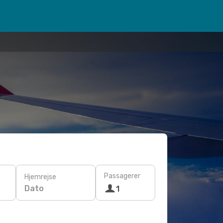
Passagerer
Hjemrejse
Dato
1