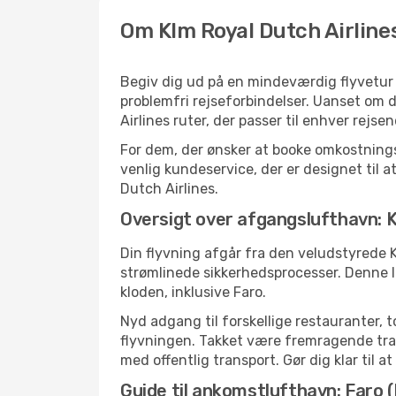
Om Klm Royal Dutch Airline
Begiv dig ud på en mindeværdig flyvetur m
problemfri rejseforbindelser. Uanset om d
Airlines ruter, der passer til enhver rej
For dem, der ønsker at booke omkostningse
venlig kundeservice, der er designet til at
Dutch Airlines.
Oversigt over afgangslufthavn:
Din flyvning afgår fra den veludstyrede 
strømlinede sikkerhedsprocesser. Denne 
kloden, inklusive Faro.
Nyd adgang til forskellige restauranter, 
flyvningen. Takket være fremragende tran
med offentlig transport. Gør dig klar til a
Guide til ankomstlufthavn: Faro 