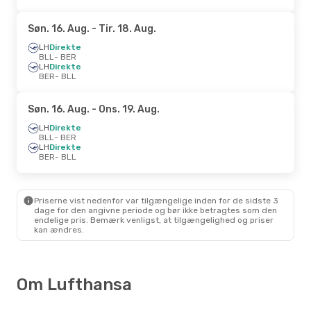
Søn. 16. Aug.
- Tir. 18. Aug.
LH
Direkte
BLL
- BER
LH
Direkte
BER
- BLL
Søn. 16. Aug.
- Ons. 19. Aug.
LH
Direkte
BLL
- BER
LH
Direkte
BER
- BLL
Priserne vist nedenfor var tilgængelige inden for de sidste 3
dage for den angivne periode og bør ikke betragtes som den
endelige pris. Bemærk venligst, at tilgængelighed og priser
kan ændres.
Om Lufthansa