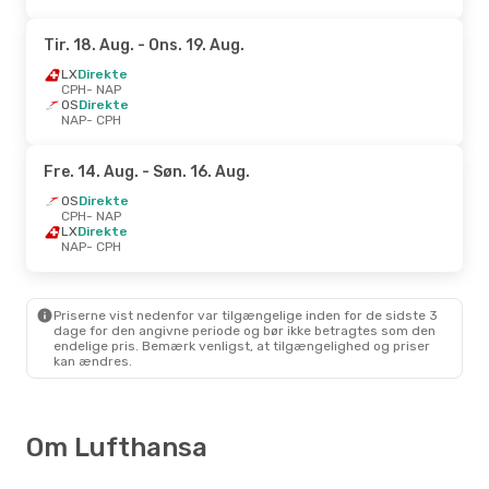
Tir. 18. Aug.
- Ons. 19. Aug.
LX
Direkte
CPH
- NAP
OS
Direkte
NAP
- CPH
Fre. 14. Aug.
- Søn. 16. Aug.
OS
Direkte
CPH
- NAP
LX
Direkte
NAP
- CPH
Priserne vist nedenfor var tilgængelige inden for de sidste 3
dage for den angivne periode og bør ikke betragtes som den
endelige pris. Bemærk venligst, at tilgængelighed og priser
kan ændres.
Om Lufthansa