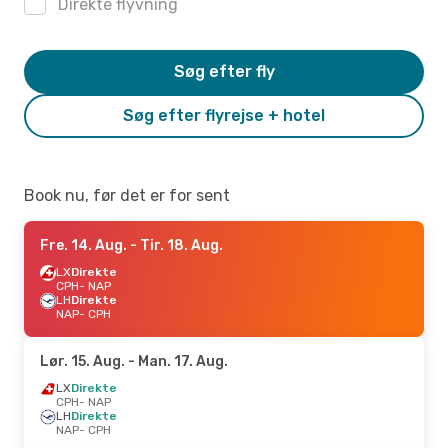
Direkte flyvning
Søg efter fly
Søg efter flyrejse + hotel
Book nu, før det er for sent
Fre. 14. Aug.
- Tir. 18. Aug.
LX
Direkte
CPH
- NAP
LH
Direkte
NAP
- CPH
Lør. 15. Aug.
- Man. 17. Aug.
LX
Direkte
CPH
- NAP
LH
Direkte
NAP
- CPH