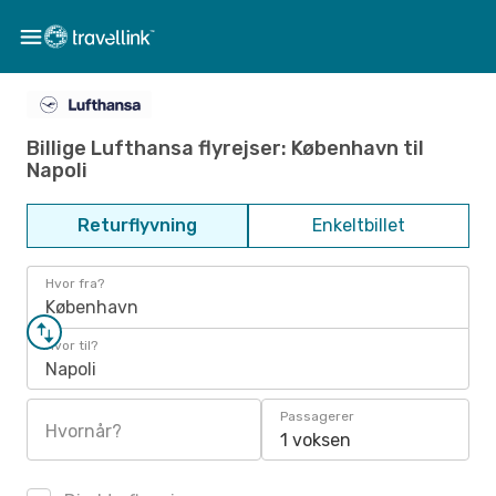
Billige Lufthansa flyrejser: København til
Napoli
Returflyvning
Enkeltbillet
Hvor fra?
København
Hvor til?
Napoli
Passagerer
Hvornår?
1 voksen