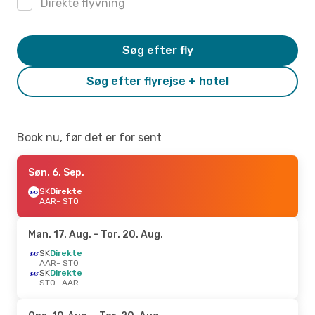
Direkte flyvning
Søg efter fly
Søg efter flyrejse + hotel
Book nu, før det er for sent
Søn. 6. Sep.
SK
Direkte
AAR
- STO
Man. 17. Aug.
- Tor. 20. Aug.
SK
Direkte
AAR
- STO
SK
Direkte
STO
- AAR