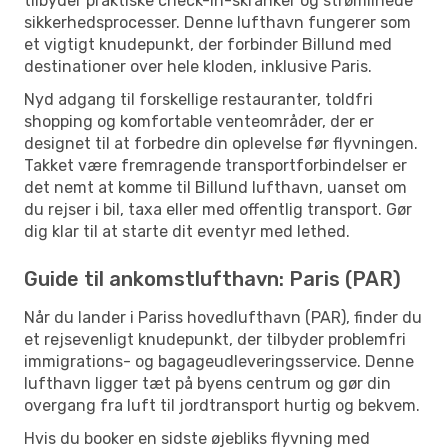
tilbyder praktiske check-in-skranker og strømlinede
sikkerhedsprocesser. Denne lufthavn fungerer som
et vigtigt knudepunkt, der forbinder Billund med
destinationer over hele kloden, inklusive Paris.
Nyd adgang til forskellige restauranter, toldfri
shopping og komfortable venteområder, der er
designet til at forbedre din oplevelse før flyvningen.
Takket være fremragende transportforbindelser er
det nemt at komme til Billund lufthavn, uanset om
du rejser i bil, taxa eller med offentlig transport. Gør
dig klar til at starte dit eventyr med lethed.
Guide til ankomstlufthavn: Paris (PAR)
Når du lander i Pariss hovedlufthavn (PAR), finder du
et rejsevenligt knudepunkt, der tilbyder problemfri
immigrations- og bagageudleveringsservice. Denne
lufthavn ligger tæt på byens centrum og gør din
overgang fra luft til jordtransport hurtig og bekvem.
Hvis du booker en sidste øjebliks flyvning med