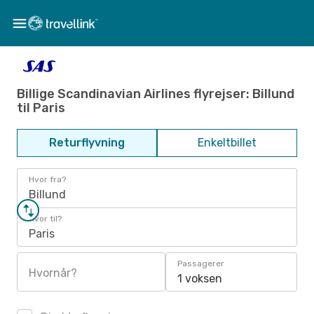
Billige Scandinavian Airlines flyrejser: Billund
til Paris
Returflyvning
Enkeltbillet
Hvor fra?
Billund
Hvor til?
Paris
Passagerer
Hvornår?
1 voksen