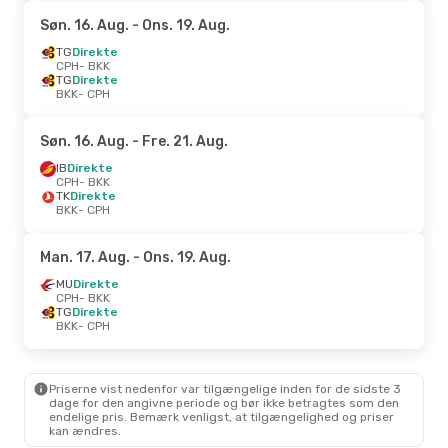
Søn. 16. Aug.
- Ons. 19. Aug.
TG
Direkte
CPH
- BKK
TG
Direkte
BKK
- CPH
Søn. 16. Aug.
- Fre. 21. Aug.
IB
Direkte
CPH
- BKK
TK
Direkte
BKK
- CPH
Man. 17. Aug.
- Ons. 19. Aug.
MU
Direkte
CPH
- BKK
TG
Direkte
BKK
- CPH
Priserne vist nedenfor var tilgængelige inden for de sidste 3
dage for den angivne periode og bør ikke betragtes som den
endelige pris. Bemærk venligst, at tilgængelighed og priser
kan ændres.