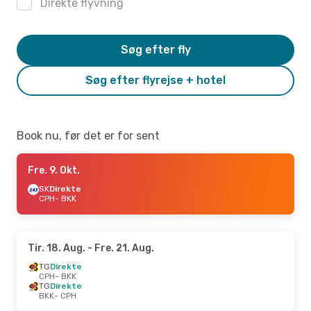
Direkte flyvning
Søg efter fly
Søg efter flyrejse + hotel
Book nu, før det er for sent
Fre. 9. Okt.
SK
Direkte
CPH
- BKK
Tir. 18. Aug.
- Fre. 21. Aug.
TG
Direkte
CPH
- BKK
TG
Direkte
BKK
- CPH