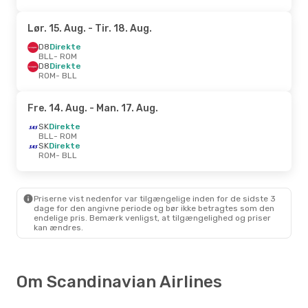
Lør. 15. Aug.
- Tir. 18. Aug.
D8
Direkte
BLL
- ROM
D8
Direkte
ROM
- BLL
Fre. 14. Aug.
- Man. 17. Aug.
SK
Direkte
BLL
- ROM
SK
Direkte
ROM
- BLL
Priserne vist nedenfor var tilgængelige inden for de sidste 3
dage for den angivne periode og bør ikke betragtes som den
endelige pris. Bemærk venligst, at tilgængelighed og priser
kan ændres.
Om Scandinavian Airlines