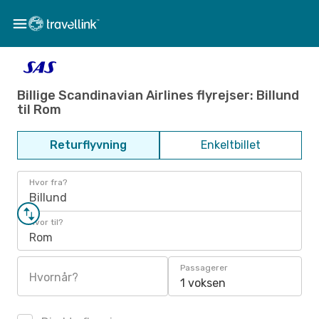
Billige Scandinavian Airlines flyrejser: Billund
til Rom
Returflyvning
Enkeltbillet
Hvor fra?
Billund
Hvor til?
Rom
Passagerer
Hvornår?
1 voksen