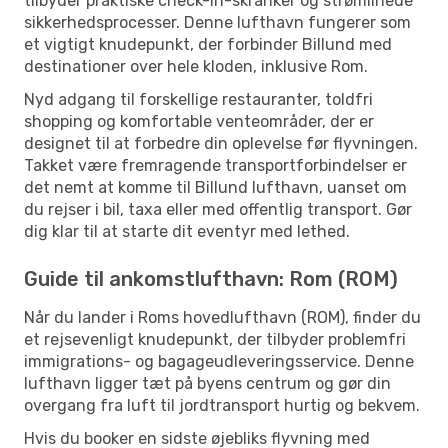
tilbyder praktiske check-in-skranker og strømlinede
sikkerhedsprocesser. Denne lufthavn fungerer som
et vigtigt knudepunkt, der forbinder Billund med
destinationer over hele kloden, inklusive Rom.
Nyd adgang til forskellige restauranter, toldfri
shopping og komfortable venteområder, der er
designet til at forbedre din oplevelse før flyvningen.
Takket være fremragende transportforbindelser er
det nemt at komme til Billund lufthavn, uanset om
du rejser i bil, taxa eller med offentlig transport. Gør
dig klar til at starte dit eventyr med lethed.
Guide til ankomstlufthavn: Rom (ROM)
Når du lander i Roms hovedlufthavn (ROM), finder du
et rejsevenligt knudepunkt, der tilbyder problemfri
immigrations- og bagageudleveringsservice. Denne
lufthavn ligger tæt på byens centrum og gør din
overgang fra luft til jordtransport hurtig og bekvem.
Hvis du booker en sidste øjebliks flyvning med