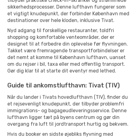
tilbyder praktiske check-in-skranker og strømlinede
sikkerhedsprocesser. Denne lufthavn fungerer som
et vigtigt knudepunkt, der forbinder København med
destinationer over hele kloden, inklusive Tivat.
Nyd adgang til forskellige restauranter, toldfri
shopping og komfortable venteområder, der er
designet til at forbedre din oplevelse før flyvningen.
Takket være fremragende transportforbindelser er
det nemt at komme til København lufthavn, uanset
om du rejser i bil, taxa eller med offentlig transport.
Gør dig klar til at starte dit eventyr med lethed.
Guide til ankomstlufthavn: Tivat (TIV)
Når du lander i Tivats hovedlufthavn (TIV), finder du
et rejsevenligt knudepunkt, der tilbyder problemfri
immigrations- og bagageudleveringsservice. Denne
lufthavn ligger tæt på byens centrum og gør din
overgang fra luft til jordtransport hurtig og bekvem.
Hvis du booker en sidste øjebliks flyvning med