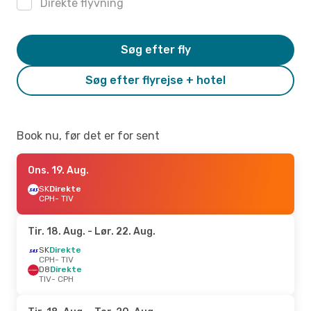
Direkte flyvning
Søg efter fly
Søg efter flyrejse + hotel
Book nu, før det er for sent
Ons. 19. Aug.
SK
Direkte
CPH
- TIV
Tir. 18. Aug.
- Lør. 22. Aug.
SK
Direkte
CPH
- TIV
D8
Direkte
TIV
- CPH