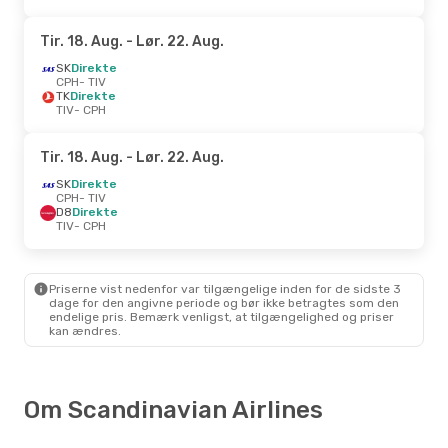
Tir. 18. Aug.
- Lør. 22. Aug.
SK
Direkte
CPH
- TIV
TK
Direkte
TIV
- CPH
Tir. 18. Aug.
- Lør. 22. Aug.
SK
Direkte
CPH
- TIV
D8
Direkte
TIV
- CPH
Priserne vist nedenfor var tilgængelige inden for de sidste 3
dage for den angivne periode og bør ikke betragtes som den
endelige pris. Bemærk venligst, at tilgængelighed og priser
kan ændres.
Om Scandinavian Airlines