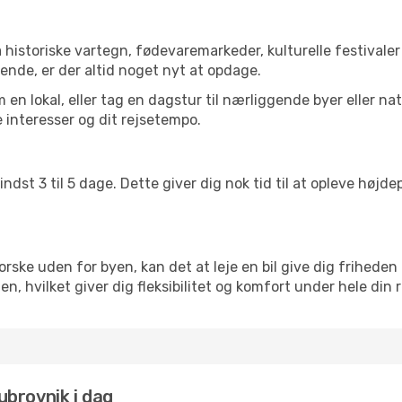
historiske vartegn, fødevaremarkeder, kulturelle festivale
ende, er der altid noget nyt at opdage.
en lokal, eller tag en dagstur til nærliggende byer eller na
 interesser og dit rejsetempo.
ndst 3 til 5 dage. Dette giver dig nok tid til at opleve høj
rske uden for byen, kan det at leje en bil give dig friheden 
atien, hvilket giver dig fleksibilitet og komfort under hele din r
Dubrovnik i dag