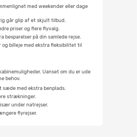
sammenlignet med weekender eller dage
g går glip af et skjult tilbud.
e priser og flere flyvalg.
tra besparelser på din samlede rejse.
g billeje med ekstra fleksibilitet til
ge kabinemuligheder. Uanset om du er ude
ne behov.
et sæde med ekstra benplads.
ere strækninger.
 især under natrejser.
ængere flyrejser.