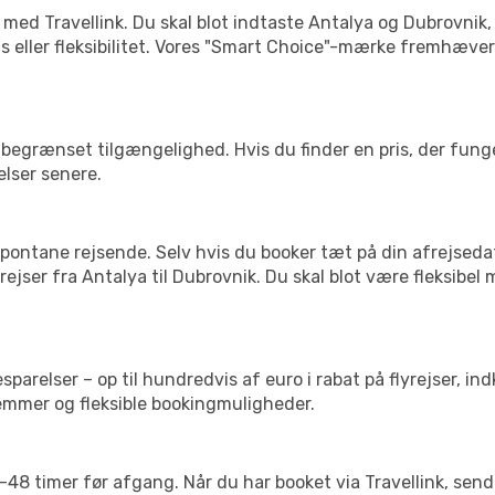
 med Travellink. Du skal blot indtaste Antalya og Dubrovnik, 
pris eller fleksibilitet. Vores "Smart Choice"-mærke fremhæve
begrænset tilgængelighed. Hvis du finder en pris, der funger
elser senere.
pontane rejsende. Selv hvis du booker tæt på din afrejseda
ejser fra Antalya til Dubrovnik. Du skal blot være fleksibel
arelser – op til hundredvis af euro i rabat på flyrejser, ind
lemmer og fleksible bookingmuligheder.
24-48 timer før afgang. Når du har booket via Travellink, se