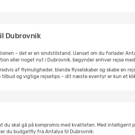
til Dubrovnik
ionen – det er en sindstilstand. Uanset om du forlader Ant
piration eller noget nyt i Dubrovnik, begynder enhver rejse me
vis af flymuligheder, blande flyselskaber og skabe en rejsepl
tilbud og vigtige rejsetips – dit næste eventyr er kun et kli
 at du skal gå på kompromis med kvaliteten. Med intelligent 
der du budgetfly fra Antalya til Dubrovnik: