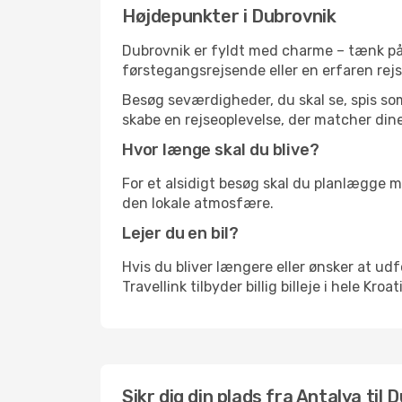
Højdepunkter i Dubrovnik
Dubrovnik er fyldt med charme – tænk på 
førstegangsrejsende eller en erfaren rejs
Besøg seværdigheder, du skal se, spis som 
skabe en rejseoplevelse, der matcher dine
Hvor længe skal du blive?
For et alsidigt besøg skal du planlægge mi
den lokale atmosfære.
Lejer du en bil?
Hvis du bliver længere eller ønsker at udfo
Travellink tilbyder billig billeje i hele Kro
Sikr dig din plads fra Antalya til 