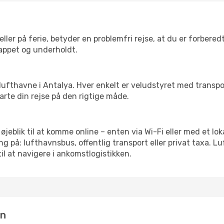
ler på ferie, betyder en problemfri rejse, at du er forbered
slappet og underholdt.
rre lufthavne i Antalya. Hver enkelt er veludstyret med transp
tarte din rejse på den rigtige måde.
 øjeblik til at komme online – enten via Wi-Fi eller med et lo
g på: lufthavnsbus, offentlig transport eller privat taxa. 
il at navigere i ankomstlogistikken.
in