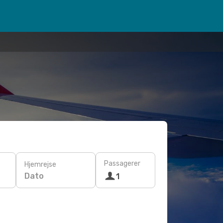
Passagerer
Hjemrejse
Dato
1