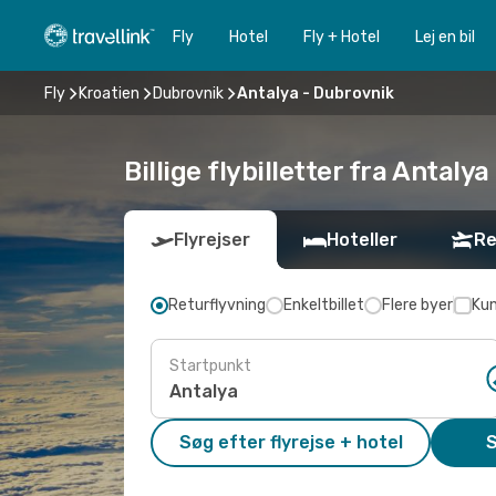
Fly
Hotel
Fly + Hotel
Lej en bil
Fly
Kroatien
Dubrovnik
Antalya - Dubrovnik
Billige flybilletter fra Antalya
Flyrejser
Hoteller
Re
Returflyvning
Enkeltbillet
Flere byer
Kun
Startpunkt
Søg efter flyrejse + hotel
S