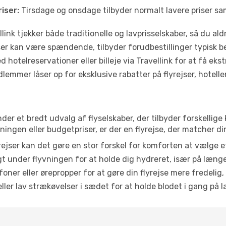
iser:
Tirsdage og onsdage tilbyder normalt lavere priser 
link tjekker både traditionelle og lavprisselskaber, så du aldri
r kan være spændende, tilbyder forudbestillinger typisk bedr
 hotelreservationer eller billeje via Travellink for at få eks
emmer låser op for eksklusive rabatter på flyrejser, hoteller o
inder et bredt udvalg af flyselskaber, der tilbyder forskelli
ingen eller budgetpriser, er der en flyrejse, der matcher di
ejser kan det gøre en stor forskel for komforten at vælge 
 under flyvningen for at holde dig hydreret, især på læng
ner eller ørepropper for at gøre din flyrejse mere fredelig,
ler lav strækøvelser i sædet for at holde blodet i gang på l