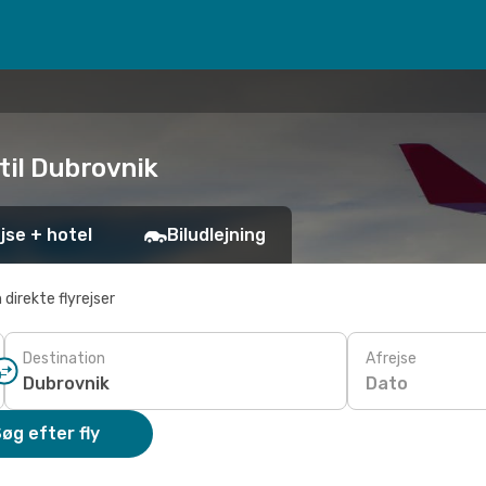
 til Dubrovnik
jse + hotel
Biludlejning
 direkte flyrejser
Destination
Afrejse
Dato
øg efter fly