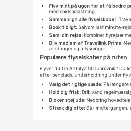
Flyv midt på ugen for at få bedre pr
med spidsbelastning.
Sammenlign alle flyselskaber:
Travel
Book tidligt:
Selvom last minute-rejse
Saml din rejse:
Kombiner flyrejser med
Bliv medlem af Travellink Prime:
Medl
ændringer og aflysninger.
Populære flyselskaber på ruten
Flyver du fra Antalya til Dubrovnik? Du f
efter benplads, underholdning under flyvn
Vælg det rigtige sæde:
På længere r
Hold dig frisk:
Drik vand regelmæssigt
Bloker støj ude:
Medbring hovedtelefo
Stræk dig ofte:
Gå i midtergangen, el