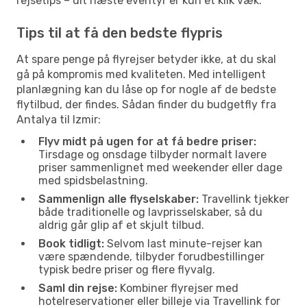
rejsetips – dit næste eventyr er kun et klik væk.
Tips til at få den bedste flypris
At spare penge på flyrejser betyder ikke, at du skal
gå på kompromis med kvaliteten. Med intelligent
planlægning kan du låse op for nogle af de bedste
flytilbud, der findes. Sådan finder du budgetfly fra
Antalya til Izmir:
Flyv midt på ugen for at få bedre priser:
Tirsdage og onsdage tilbyder normalt lavere
priser sammenlignet med weekender eller dage
med spidsbelastning.
Sammenlign alle flyselskaber:
Travellink tjekker
både traditionelle og lavprisselskaber, så du
aldrig går glip af et skjult tilbud.
Book tidligt:
Selvom last minute-rejser kan
være spændende, tilbyder forudbestillinger
typisk bedre priser og flere flyvalg.
Saml din rejse:
Kombiner flyrejser med
hotelreservationer eller billeje via Travellink for