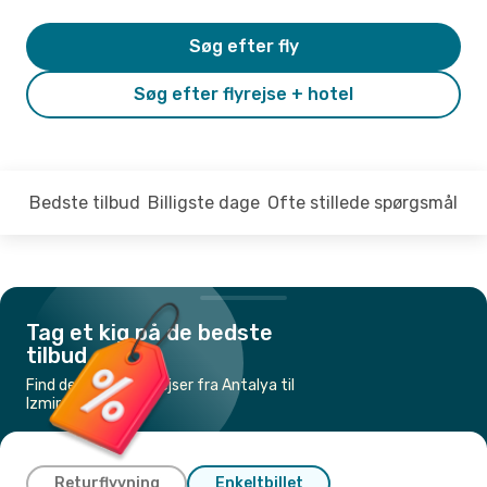
Søg efter fly
Søg efter flyrejse + hotel
Bedste tilbud
Billigste dage
Ofte stillede spørgsmål
Tag et kig på de bedste
tilbud
Find de billigste flyrejser fra Antalya til
Izmir
Returflyvning
Enkeltbillet