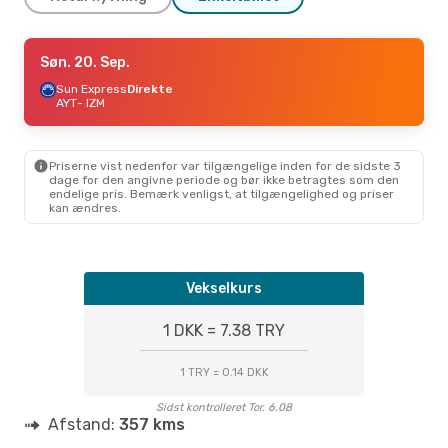
Fre. 25. Sep.
Søn. 20. Sep.
- Man. 28. Sep.
Sun Express
Sun Express
Direkte
Direkte
AYT
AYT
- IZM
- IZM
Sun Express
Direkte
IZM
- AYT
Priserne vist nedenfor var tilgængelige inden for de sidste 3
dage for den angivne periode og bør ikke betragtes som den
endelige pris. Bemærk venligst, at tilgængelighed og priser
kan ændres.
Vekselkurs
1 DKK = 7.38 TRY
1 TRY = 0.14 DKK
Sidst kontrolleret Tor. 6.08
Afstand:
357 kms