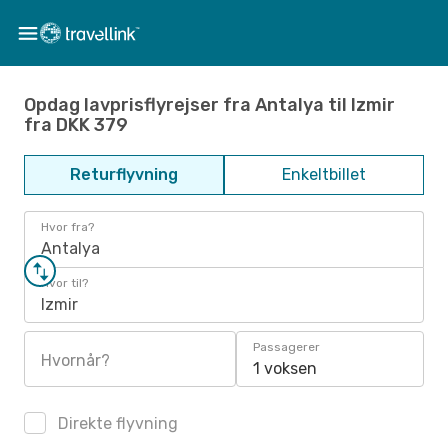
Opdag lavprisflyrejser fra Antalya til Izmir
fra DKK 379
Returflyvning
Enkeltbillet
Hvor fra?
Antalya
Hvor til?
Izmir
Passagerer
Hvornår?
1 voksen
Direkte flyvning