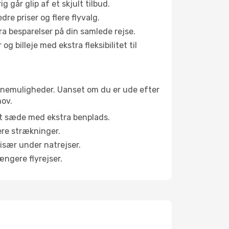
g går glip af et skjult tilbud.
e priser og flere flyvalg.
tra besparelser på din samlede rejse.
g billeje med ekstra fleksibilitet til
abinemuligheder. Uanset om du er ude efter
hov.
et sæde med ekstra benplads.
ere strækninger.
 især under natrejser.
ængere flyrejser.