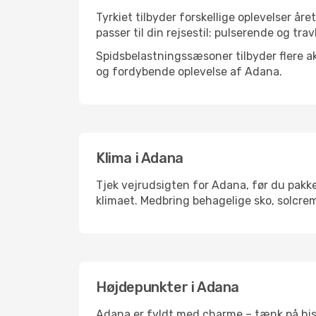
Tyrkiet tilbyder forskellige oplevelser åre
passer til din rejsestil: pulserende og trav
Spidsbelastningssæsoner tilbyder flere ak
og fordybende oplevelse af Adana.
Klima i Adana
Tjek vejrudsigten for Adana, før du pakker
klimaet. Medbring behagelige sko, solcrem
Højdepunkter i Adana
Adana er fyldt med charme – tænk på hist