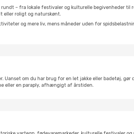
t rundt – fra lokale festivaler og kulturelle begivenheder til
lt eller roligt og naturskønt.
tiviteter og mere liv, mens måneder uden for spidsbelastnin
. Uanset om du har brug for en let jakke eller badetøj, gør 
e eller en paraply, afhængigt af årstiden.
oriske vartegn, fødevaremarkeder, kulturelle festivaler og