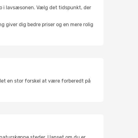
 ro i lavsæsonen. Vælg det tidspunkt, der
g giver dig bedre priser og en mere rolig
det en stor forskel at være forberedt på
 naturskønne steder. Uanset om du er