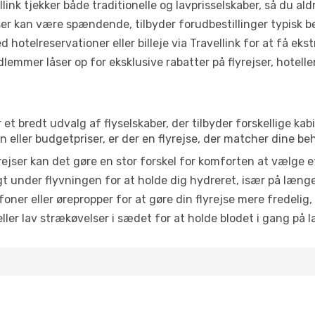
link tjekker både traditionelle og lavprisselskaber, så du aldri
r kan være spændende, tilbyder forudbestillinger typisk bedr
 hotelreservationer eller billeje via Travellink for at få eks
emmer låser op for eksklusive rabatter på flyrejser, hoteller o
r et bredt udvalg af flyselskaber, der tilbyder forskellige k
eller budgetpriser, er der en flyrejse, der matcher dine be
ejser kan det gøre en stor forskel for komforten at vælge 
 under flyvningen for at holde dig hydreret, især på læng
ner eller ørepropper for at gøre din flyrejse mere fredelig,
ler lav strækøvelser i sædet for at holde blodet i gang på l