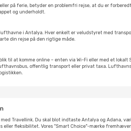
ler på ferie, betyder en problemfri rejse, at du er forbered
slappet og underholdt.
rre lufthavne i Antalya. Hver enkelt er veludstyret med transp
tarte din rejse på den rigtige måde.
blik til at komme online – enten via Wi-Fi eller med et lokal
lufthavnsbus, offentlig transport eller privat taxa. Luftha
ogistikken.
in
 med Travellink. Du skal blot indtaste Antalya og Adana, væl
pris eller fleksibilitet. Vores "Smart Choice"-mærke fremhæve