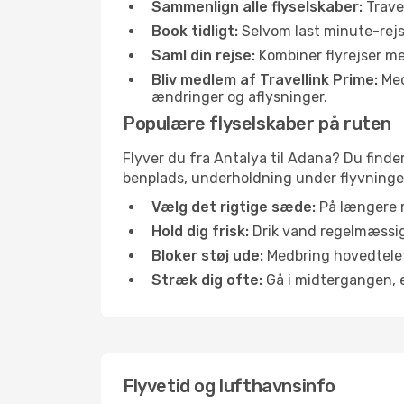
Sammenlign alle flyselskaber:
Travel
Book tidligt:
Selvom last minute-rejse
Saml din rejse:
Kombiner flyrejser med
Bliv medlem af Travellink Prime:
Medl
ændringer og aflysninger.
Populære flyselskaber på ruten
Flyver du fra Antalya til Adana? Du finde
benplads, underholdning under flyvningen 
Vælg det rigtige sæde:
På længere r
Hold dig frisk:
Drik vand regelmæssigt
Bloker støj ude:
Medbring hovedtelefo
Stræk dig ofte:
Gå i midtergangen, el
Flyvetid og lufthavnsinfo