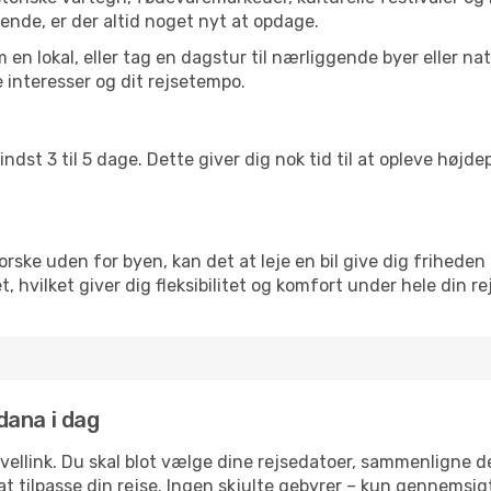
ende, er der altid noget nyt at opdage.
en lokal, eller tag en dagstur til nærliggende byer eller na
 interesser og dit rejsetempo.
ndst 3 til 5 dage. Dette giver dig nok tid til at opleve høj
rske uden for byen, kan det at leje en bil give dig friheden 
kiet, hvilket giver dig fleksibilitet og komfort under hele din re
Adana i dag
avellink. Du skal blot vælge dine rejsedatoer, sammenligne
r at tilpasse din rejse. Ingen skjulte gebyrer – kun gennemsi