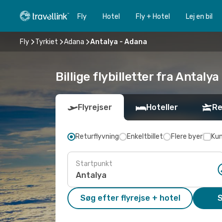
Fly
Hotel
Fly + Hotel
Lej en bil
Fly
Tyrkiet
Adana
Antalya - Adana
Billige flybilletter fra Antalya
Flyrejser
Hoteller
Re
Returflyvning
Enkeltbillet
Flere byer
Kun
Startpunkt
Søg efter flyrejse + hotel
S