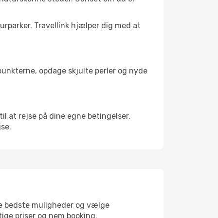
turparker. Travellink hjælper dig med at
depunkterne, opdage skjulte perler og nyde
til at rejse på dine egne betingelser.
jse.
 de bedste muligheder og vælge
gtige priser og nem booking.