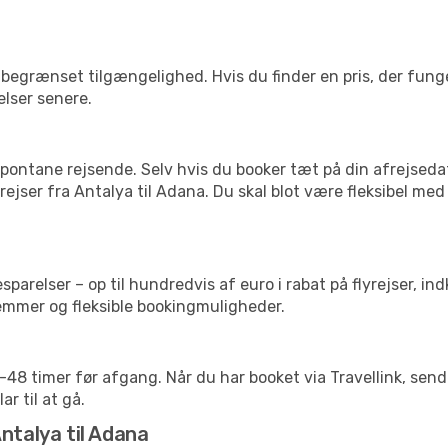
begrænset tilgængelighed. Hvis du finder en pris, der funger
elser senere.
pontane rejsende. Selv hvis du booker tæt på din afrejseda
ejser fra Antalya til Adana. Du skal blot være fleksibel med
arelser – op til hundredvis af euro i rabat på flyrejser, ind
lemmer og fleksible bookingmuligheder.
24-48 timer før afgang. Når du har booket via Travellink, se
ar til at gå.
ntalya til Adana