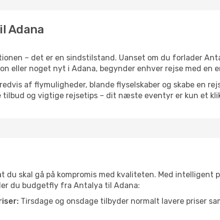
til Adana
ionen – det er en sindstilstand. Uanset om du forlader Ant
ration eller noget nyt i Adana, begynder enhver rejse med en 
vis af flymuligheder, blande flyselskaber og skabe en rejsepl
tilbud og vigtige rejsetips – dit næste eventyr er kun et kli
 at du skal gå på kompromis med kvaliteten. Med intelligent 
der du budgetfly fra Antalya til Adana:
iser:
Tirsdage og onsdage tilbyder normalt lavere priser 