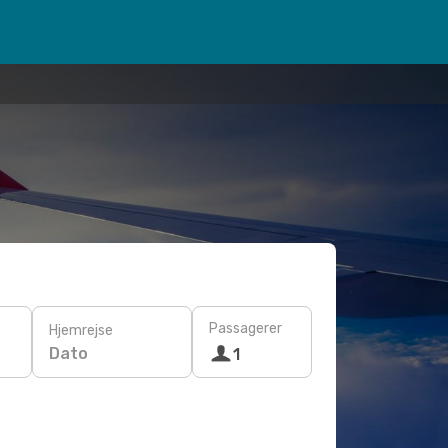
Passagerer
Hjemrejse
Dato
1