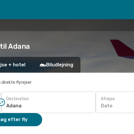
 til Adana
jse + hotel
Biludlejning
 direkte flyrejser
Destination
Afrejse
Dato
øg efter fly