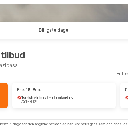
Billigste dage
 tilbud
 Gazipasa
Filtr
Fre. 18. Sep.
O
 Aug.
- Tor. 3. Sep.
Ons. 9. Sep.
- Ons. 1
Turkish Airlines
1 Mellemlanding
AYT
- GZP
 Airlines
Turkish Airlines
emlanding
1 Mellemlanding
ZP
AYT
- GZP
 Airlines
Turkish Airlines
emlanding
1 Mellemlanding
YT
GZP
- AYT
sidste 3 dage for den angivne periode og bør ikke betragtes som den endelige