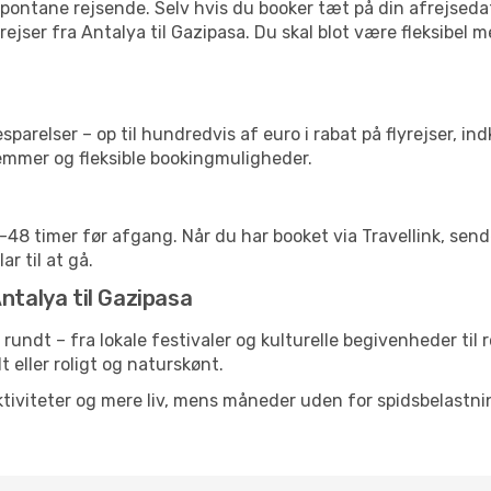
pontane rejsende. Selv hvis du booker tæt på din afrejseda
ejser fra Antalya til Gazipasa. Du skal blot være fleksibel 
arelser – op til hundredvis af euro i rabat på flyrejser, ind
lemmer og fleksible bookingmuligheder.
24-48 timer før afgang. Når du har booket via Travellink, se
ar til at gå.
ntalya til Gazipasa
t rundt – fra lokale festivaler og kulturelle begivenheder til
lt eller roligt og naturskønt.
tiviteter og mere liv, mens måneder uden for spidsbelastnin