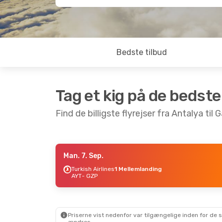
Bedste tilbud
Tag et kig på de bedste
Find de billigste flyrejser fra Antalya til
Man. 7. Sep.
Man. 12. Okt.
- Fre. 16. Okt.
Søn. 30.
Turkish Airlines
1 Mellemlanding
AYT
- GZP
Turkish Airlines
Turkish
1 Mellemlanding
1 Mell
AYT
- GZP
AYT
- G
Turkish Airlines
Turkish
1 Mellemlanding
1 Mell
GZP
- AYT
GZP
- A
Priserne vist nedenfor var tilgængelige inden for de 