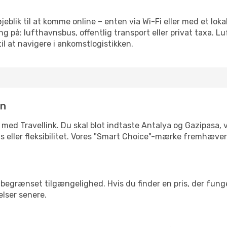
øjeblik til at komme online – enten via Wi-Fi eller med et lok
g på: lufthavnsbus, offentlig transport eller privat taxa. 
il at navigere i ankomstlogistikken.
in
 med Travellink. Du skal blot indtaste Antalya og Gazipasa, v
pris eller fleksibilitet. Vores "Smart Choice"-mærke fremhæve
begrænset tilgængelighed. Hvis du finder en pris, der funger
elser senere.