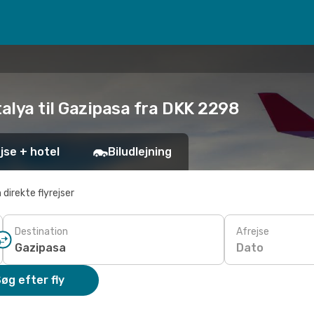
talya til Gazipasa fra DKK 2298
jse + hotel
Biludlejning
 direkte flyrejser
Destination
Afrejse
Dato
øg efter fly