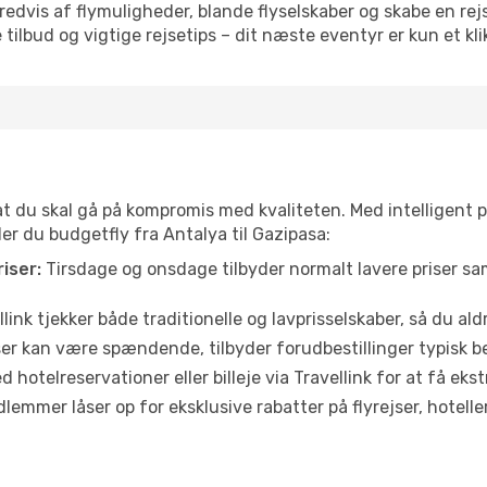
vis af flymuligheder, blande flyselskaber og skabe en rejsepl
tilbud og vigtige rejsetips – dit næste eventyr er kun et kli
 at du skal gå på kompromis med kvaliteten. Med intelligent 
der du budgetfly fra Antalya til Gazipasa:
iser:
Tirsdage og onsdage tilbyder normalt lavere priser 
link tjekker både traditionelle og lavprisselskaber, så du aldri
r kan være spændende, tilbyder forudbestillinger typisk bedr
 hotelreservationer eller billeje via Travellink for at få eks
emmer låser op for eksklusive rabatter på flyrejser, hoteller o