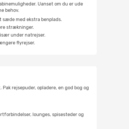
e kabinemuligheder. Uanset om du er ude
ne behov.
et sæde med ekstra benplads.
ere strækninger.
 især under natrejser.
ængere flyrejser.
t. Pak rejsepuder, opladere, en god bog og
ortforbindelser, lounges, spisesteder og