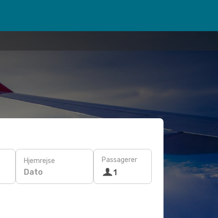
Passagerer
Hjemrejse
Dato
1