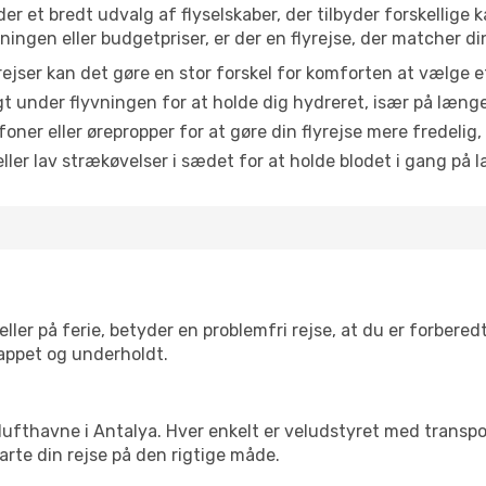
nder et bredt udvalg af flyselskaber, der tilbyder forskellig
ingen eller budgetpriser, er der en flyrejse, der matcher di
ejser kan det gøre en stor forskel for komforten at vælge 
 under flyvningen for at holde dig hydreret, især på læng
ner eller ørepropper for at gøre din flyrejse mere fredelig,
ler lav strækøvelser i sædet for at holde blodet i gang på l
ler på ferie, betyder en problemfri rejse, at du er forbered
slappet og underholdt.
rre lufthavne i Antalya. Hver enkelt er veludstyret med transp
tarte din rejse på den rigtige måde.