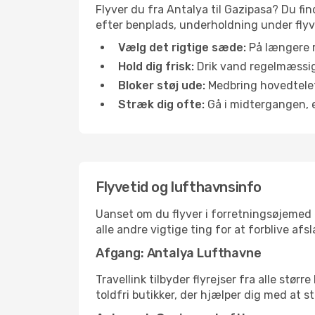
Flyver du fra Antalya til Gazipasa? Du fi
efter benplads, underholdning under flyvn
Vælg det rigtige sæde:
På længere r
Hold dig frisk:
Drik vand regelmæssigt
Bloker støj ude:
Medbring hovedtelefo
Stræk dig ofte:
Gå i midtergangen, el
Flyvetid og lufthavnsinfo
Uanset om du flyver i forretningsøjemed el
alle andre vigtige ting for at forblive af
Afgang: Antalya Lufthavne
Travellink tilbyder flyrejser fra alle stø
toldfri butikker, der hjælper dig med at s