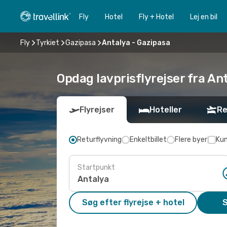
Fly
Hotel
Fly + Hotel
Lej en bil
Fly
Tyrkiet
Gazipasa
Antalya - Gazipasa
Opdag lavprisflyrejser fra An
Flyrejser
Hoteller
Re
Returflyvning
Enkeltbillet
Flere byer
Kun
Startpunkt
Søg efter flyrejse + hotel
S