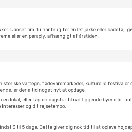
ker. Uanset om du har brug for en let jakke eller badetøj, g
reme eller en paraply, afhængigt af årstiden.
istoriske vartegn, fødevaremarkeder, kulturelle festivaler
ende, er der altid noget nyt at opdage.
en lokal, eller tag en dagstur til nærliggende byer eller na
 interesser og dit rejsetempo.
ndst 3 til 5 dage. Dette giver dig nok tid til at opleve høj