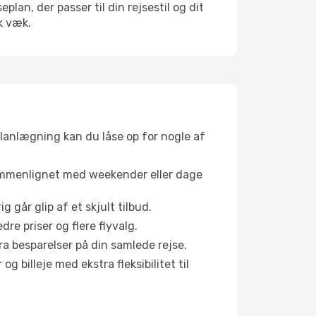
an, der passer til din rejsestil og dit
k væk.
planlægning kan du låse op for nogle af
sammenlignet med weekender eller dage
g går glip af et skjult tilbud.
e priser og flere flyvalg.
tra besparelser på din samlede rejse.
g billeje med ekstra fleksibilitet til