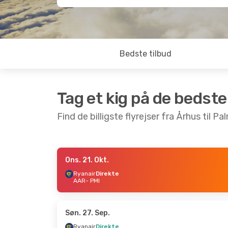
Bedste tilbud
Tag et kig på de bedste
Find de billigste flyrejser fra Århus til P
Ons. 21. Okt.
Søn. 30. Aug.
- Ons. 2. Sep.
Søn. 6. 
Ryanair
Direkte
AAR
- PMI
Ryanair
Direkte
Ryana
AAR
- PMI
AAR
- 
Ryanair
Direkte
Ryana
PMI
- AAR
PMI
- 
Søn. 27. Sep.
Ryanair
Direkte