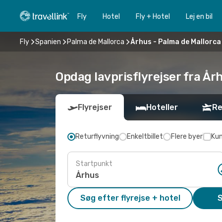
Fly
Hotel
Fly + Hotel
Lej en bil
Fly
Spanien
Palma de Mallorca
Århus - Palma de Mallorca
Opdag lavprisflyrejser fra År
Flyrejser
Hoteller
Re
Returflyvning
Enkeltbillet
Flere byer
Kun
Startpunkt
Søg efter flyrejse + hotel
S