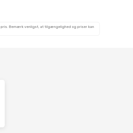
. 24. Okt.
nes
nes
 pris. Bemærk venligst, at tilgængelighed og priser kan