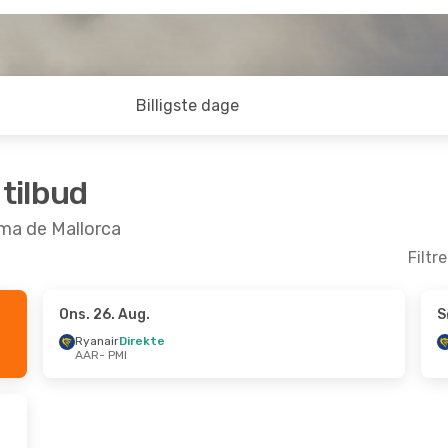
Billigste dage
 tilbud
alma de Mallorca
Filtr
Ons. 26. Aug.
S
Sep.
- Ons. 16. Sep.
Ons. 30. Sep.
- Ons
Ryanair
Direkte
AAR
- PMI
ir
Direkte
Ryanair
Direkte
PMI
AAR
- PMI
ir
Direkte
Ryanair
Direkte
AAR
PMI
- AAR