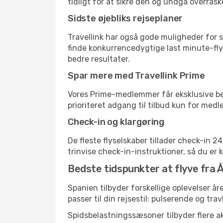
tidligt for at sikre den og undgå overrask
Sidste øjebliks rejseplaner
Travellink har også gode muligheder for s
finde konkurrencedygtige last minute-flyr
bedre resultater.
Spar mere med Travellink Prime
Vores Prime-medlemmer får eksklusive besp
prioriteret adgang til tilbud kun for med
Check-in og klargøring
De fleste flyselskaber tillader check-in 
trinvise check-in-instruktioner, så du er kl
Bedste tidspunkter at flyve fra Å
Spanien tilbyder forskellige oplevelser år
passer til din rejsestil: pulserende og trav
Spidsbelastningssæsoner tilbyder flere ak