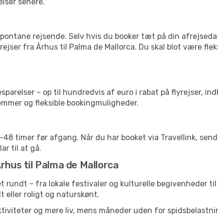
elser senere.
pontane rejsende. Selv hvis du booker tæt på din afrejseda
ejser fra Århus til Palma de Mallorca. Du skal blot være fle
arelser – op til hundredvis af euro i rabat på flyrejser, ind
lemmer og fleksible bookingmuligheder.
24-48 timer før afgang. Når du har booket via Travellink, se
ar til at gå.
rhus til Palma de Mallorca
et rundt – fra lokale festivaler og kulturelle begivenheder ti
lt eller roligt og naturskønt.
tiviteter og mere liv, mens måneder uden for spidsbelastnin