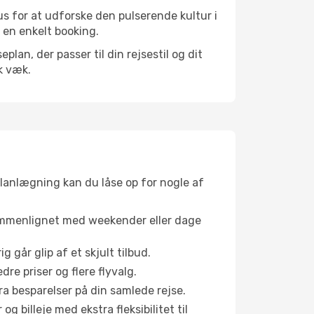
s for at udforske den pulserende kultur i
d en enkelt booking.
an, der passer til din rejsestil og dit
k væk.
planlægning kan du låse op for nogle af
sammenlignet med weekender eller dage
g går glip af et skjult tilbud.
e priser og flere flyvalg.
tra besparelser på din samlede rejse.
g billeje med ekstra fleksibilitet til