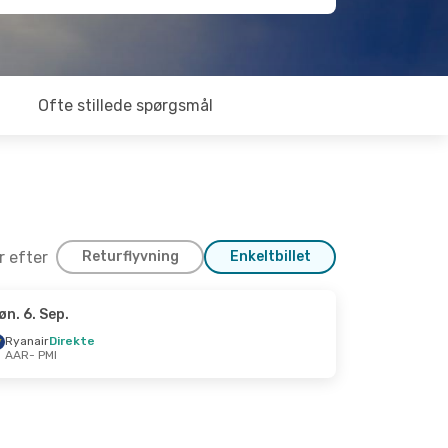
Ofte stillede spørgsmål
er efter
Returflyvning
Enkeltbillet
øn. 6. Sep.
. 7. Okt.
Ryanair
Direkte
AAR
- PMI