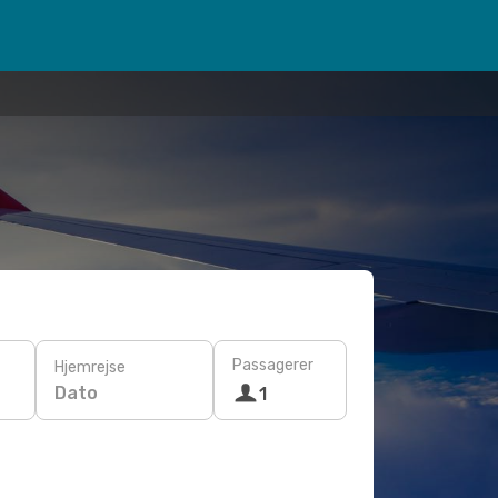
Passagerer
Hjemrejse
Dato
1