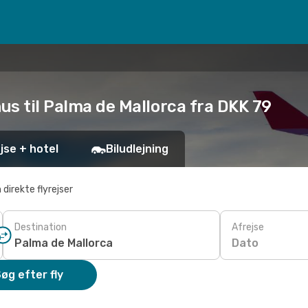
hus til Palma de Mallorca fra DKK 79
jse + hotel
Biludlejning
 direkte flyrejser
Destination
Afrejse
Dato
øg efter fly