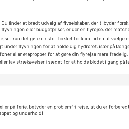
 Du finder et bredt udvalg af flyselskaber, der tilbyder for
lyvningen eller budgetpriser, er der en flyrejse, der match
ejser kan det gøre en stor forskel for komforten at vælge 
 under flyvningen for at holde dig hydreret, især på læng
ner eller ørepropper for at gøre din flyrejse mere fredelig,
ler lav strækøvelser i sædet for at holde blodet i gang på l
ler på ferie, betyder en problemfri rejse, at du er forbered
slappet og underholdt.