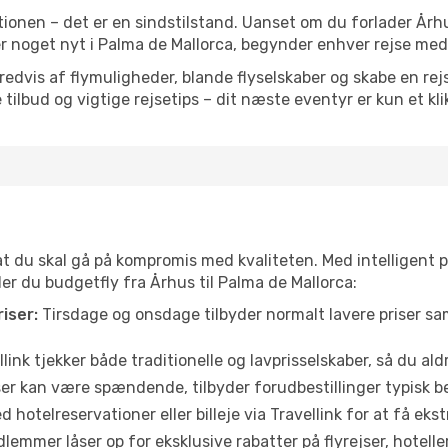
ionen – det er en sindstilstand. Uanset om du forlader Århu
ller noget nyt i Palma de Mallorca, begynder enhver rejse me
vis af flymuligheder, blande flyselskaber og skabe en rejsepl
tilbud og vigtige rejsetips – dit næste eventyr er kun et kli
 at du skal gå på kompromis med kvaliteten. Med intelligent 
der du budgetfly fra Århus til Palma de Mallorca:
iser:
Tirsdage og onsdage tilbyder normalt lavere priser 
link tjekker både traditionelle og lavprisselskaber, så du aldri
r kan være spændende, tilbyder forudbestillinger typisk bedr
 hotelreservationer eller billeje via Travellink for at få eks
emmer låser op for eksklusive rabatter på flyrejser, hoteller o