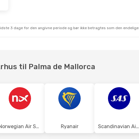
. Okt.
- Tor. 22. Okt.
Tor. 22. Okt.
- Lør
ir
Direkte
Scandinavian Airli
PMI
1 Mellemlanding
navian Airlines
AAR
- PMI
lemlanding
Scandinavian Airli
sidste 3 dage for den angivne periode og bør ikke betragtes som den endelige
AAR
1 Mellemlanding
PMI
- AAR
Århus til Palma de Mallorca
Norwegian Air Sweden
Ryanair
Scandinavian Airlines