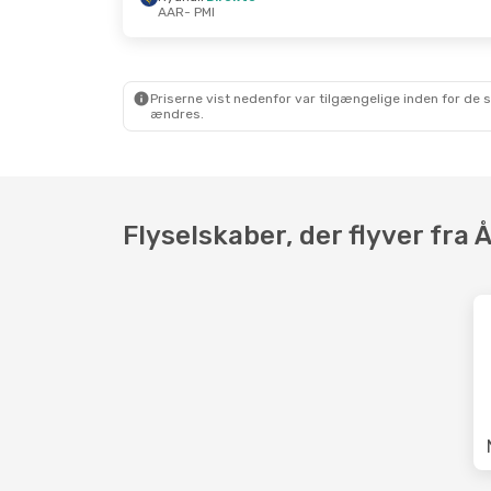
AAR
- PMI
Søn. 20. Sep.
- Ons. 23. Sep.
Søn. 18
Ryanair
Direkte
Ryana
AAR
- PMI
AAR
- 
Ryanair
Direkte
Scandi
PMI
- AAR
1 Mel
Priserne vist nedenfor var tilgængelige inden for de 
PMI
- 
ændres.
Flyselskaber, der flyver fra 