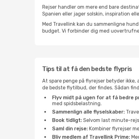
Rejser handler om mere end bare destinat
Spanien eller jager solskin, inspiration e
Med Travellink kan du sammenligne hundred
budget. Vi forbinder dig med uovertrufne 
Tips til at få den bedste flypris
At spare penge på flyrejser betyder ikke,
de bedste flytilbud, der findes. Sådan fin
Flyv midt på ugen for at få bedre pr
med spidsbelastning.
Sammenlign alle flyselskaber:
Travel
Book tidligt:
Selvom last minute-rejse
Saml din rejse:
Kombiner flyrejser med
Bliv medlem af Travellink Prime:
Medl