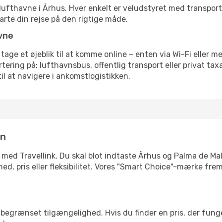
rre lufthavne i Århus. Hver enkelt er veludstyret med transpor
tarte din rejse på den rigtige måde.
vne
 tage et øjeblik til at komme online – enten via Wi-Fi eller m
ering på: lufthavnsbus, offentlig transport eller privat ta
il at navigere i ankomstlogistikken.
in
 med Travellink. Du skal blot indtaste Århus og Palma de Mal
ighed, pris eller fleksibilitet. Vores "Smart Choice"-mærke f
begrænset tilgængelighed. Hvis du finder en pris, der funger