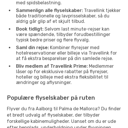
med spidsbelastning.
Sammenlign alle flyselskaber:
Travellink tjekker
både traditionelle og lavprisselskaber, så du
aldrig går glip af et skjult tilbud.
Book tidligt:
Selvom last minute-rejser kan
være spændende, tilbyder forudbestillinger
typisk bedre priser og flere flyvalg.
Saml din rejse:
Kombiner flyrejser med
hotelreservationer eller billeje via Travellink for
at få ekstra besparelser på din samlede rejse.
Bliv medlem af Travellink Prime:
Medlemmer
låser op for eksklusive rabatter på flyrejser,
hoteller og billeje med ekstra fleksibilitet til
ændringer og aflysninger.
Populære flyselskaber på ruten
Flyver du fra Aalborg til Palma de Mallorca? Du finder
et bredt udvalg af flyselskaber, der tilbyder
forskellige kabinemuligheder. Uanset om du er ude
efter benplads, underholdning under flyvningen