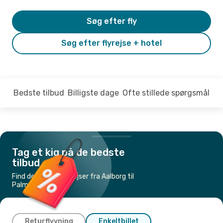
Søg efter fly
Søg efter flyrejse + hotel
Bedste tilbud
Billigste dage
Ofte stillede spørgsmål
Tag et kig på de bedste
tilbud
Find de billigste flyrejser fra Aalborg til
Palma de Mallorca
Returflyvning
Enkeltbillet