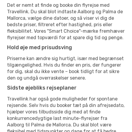
Det er nemt at finde og booke din flyrejse med
Travellink. Du skal blot indtaste Aalborg og Palma de
Mallorca, vælge dine datoer, og så viser vi dig de
bedste priser, filtreret efter hastighed, pris eller
fleksibilitet. Vores "Smart Choice"-mærke fremhæver
flyrejser med topværdi for at spare dig tid og penge.
Hold øje med prisudsving
Priserne kan ændre sig hurtigt, især med begrænset
tilgængelighed. Hvis du finder en pris, der fungerer
for dig, skal du ikke vente – book tidligt for at sikre
den og undgå overraskelser senere.
Sidste øjebliks rejseplaner
Travellink har også gode muligheder for spontane
rejsende. Selv hvis du booker tæt på din afrejsedato,
hjælper vores tilbudsside dig med at finde
konkurrencedygtige last minute-flyrejser fra
Aalborg til Palma de Mallorca. Du skal blot være
fleksibel med tidspunkter og dage for at få bedre