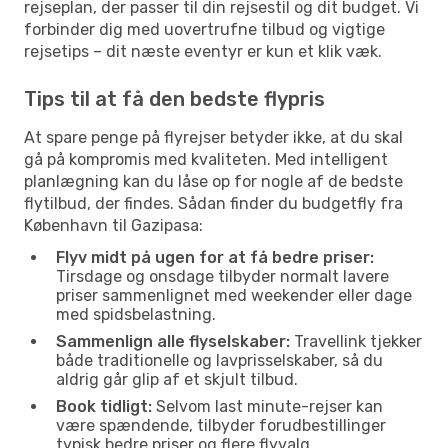
rejseplan, der passer til din rejsestil og dit budget. Vi
forbinder dig med uovertrufne tilbud og vigtige
rejsetips – dit næste eventyr er kun et klik væk.
Tips til at få den bedste flypris
At spare penge på flyrejser betyder ikke, at du skal
gå på kompromis med kvaliteten. Med intelligent
planlægning kan du låse op for nogle af de bedste
flytilbud, der findes. Sådan finder du budgetfly fra
København til Gazipasa:
Flyv midt på ugen for at få bedre priser:
Tirsdage og onsdage tilbyder normalt lavere
priser sammenlignet med weekender eller dage
med spidsbelastning.
Sammenlign alle flyselskaber:
Travellink tjekker
både traditionelle og lavprisselskaber, så du
aldrig går glip af et skjult tilbud.
Book tidligt:
Selvom last minute-rejser kan
være spændende, tilbyder forudbestillinger
typisk bedre priser og flere flyvalg.