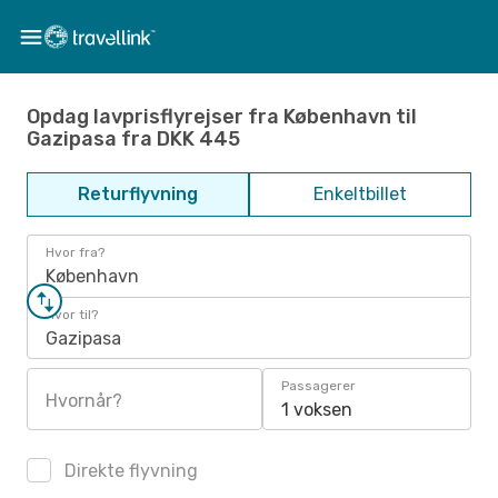
Opdag lavprisflyrejser fra København til
Gazipasa fra DKK 445
Returflyvning
Enkeltbillet
Hvor fra?
København
Hvor til?
Gazipasa
Passagerer
Hvornår?
1 voksen
Direkte flyvning