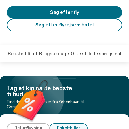
Søg efter fly
Søg efter flyrejse + hotel
Bedste tilbud
Billigste dage
Ofte stillede spørgsmål
Tag et kig på de bedste
tilbud
Find de billigste flyrejser fra København til
Gazipasa
Returflyvning
Enkeltbillet