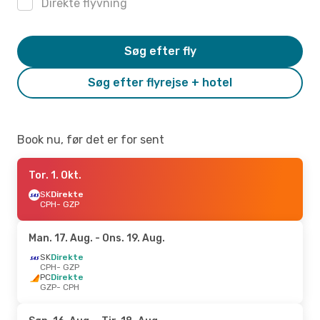
Direkte flyvning
Søg efter fly
Søg efter flyrejse + hotel
Book nu, før det er for sent
Tor. 1. Okt.
SK
Direkte
CPH
- GZP
Man. 17. Aug.
- Ons. 19. Aug.
SK
Direkte
CPH
- GZP
PC
Direkte
GZP
- CPH