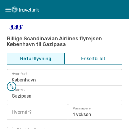
Billige Scandinavian Airlines flyrejser:
København til Gazipasa
Returflyvning
Enkeltbillet
Hvor fra?
København
Hvor til?
Gazipasa
Passagerer
Hvornår?
1 voksen