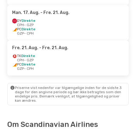
Man. 17. Aug.
- Fre. 21. Aug.
DY
Direkte
CPH
- GZP
PC
Direkte
GZP
- CPH
Fre. 21. Aug.
- Fre. 21. Aug.
TK
Direkte
CPH
- GZP
PC
Direkte
GZP
- CPH
Priserne vist nedenfor var tilgængelige inden for de sidste 3
dage for den angivne periode og bør ikke betragtes som den
endelige pris. Bemærk venligst, at tilgængelighed og priser
kan ændres.
Om Scandinavian Airlines