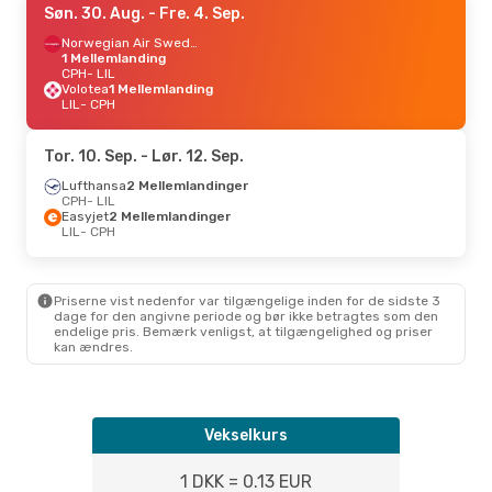
Søn. 30. Aug.
- Fre. 4. Sep.
Norwegian Air Sweden
1 Mellemlanding
CPH
- LIL
Volotea
1 Mellemlanding
LIL
- CPH
Tor. 10. Sep.
- Lør. 12. Sep.
Lufthansa
2 Mellemlandinger
CPH
- LIL
Easyjet
2 Mellemlandinger
LIL
- CPH
Priserne vist nedenfor var tilgængelige inden for de sidste 3
dage for den angivne periode og bør ikke betragtes som den
endelige pris. Bemærk venligst, at tilgængelighed og priser
kan ændres.
Vekselkurs
1 DKK = 0.13 EUR