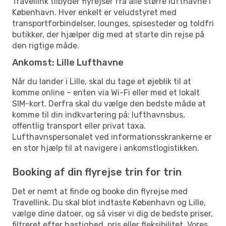
Travellink tilbyder flyrejser fra alle større lufthavne i
København. Hver enkelt er veludstyret med
transportforbindelser, lounges, spisesteder og toldfri
butikker, der hjælper dig med at starte din rejse på
den rigtige måde.
Ankomst: Lille Lufthavne
Når du lander i Lille, skal du tage et øjeblik til at
komme online – enten via Wi-Fi eller med et lokalt
SIM-kort. Derfra skal du vælge den bedste måde at
komme til din indkvartering på: lufthavnsbus,
offentlig transport eller privat taxa.
Lufthavnspersonalet ved informationsskrankerne er
en stor hjælp til at navigere i ankomstlogistikken.
Booking af din flyrejse trin for trin
Det er nemt at finde og booke din flyrejse med
Travellink. Du skal blot indtaste København og Lille,
vælge dine datoer, og så viser vi dig de bedste priser,
filtreret efter hastighed, pris eller fleksibilitet. Vores