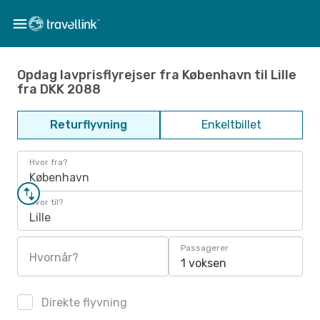
Opdag lavprisflyrejser fra København til Lille
fra DKK 2088
Returflyvning
Enkeltbillet
Hvor fra?
København
Hvor til?
Lille
Passagerer
Hvornår?
1 voksen
Direkte flyvning