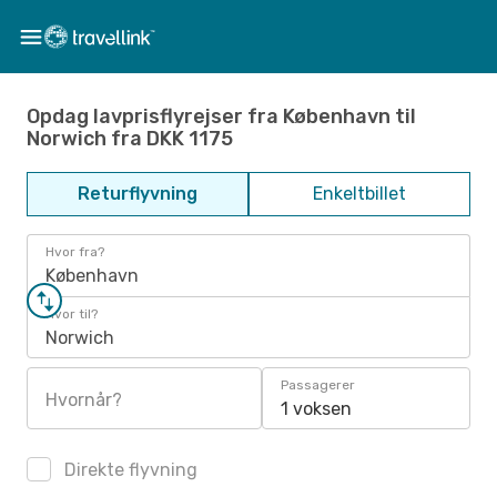
Opdag lavprisflyrejser fra København til
Norwich fra DKK 1175
Returflyvning
Enkeltbillet
Hvor fra?
København
Hvor til?
Norwich
Passagerer
Hvornår?
1 voksen
Direkte flyvning