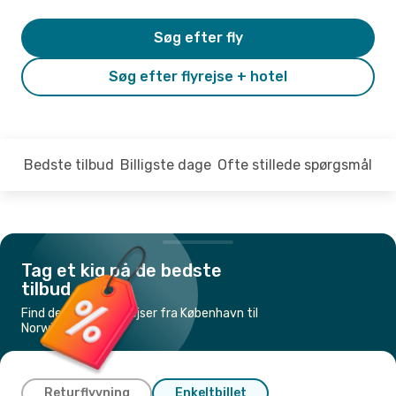
Søg efter fly
Søg efter flyrejse + hotel
Bedste tilbud
Billigste dage
Ofte stillede spørgsmål
Tag et kig på de bedste
tilbud
Find de billigste flyrejser fra København til
Norwich
Returflyvning
Enkeltbillet