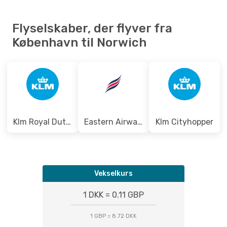
Lør. 10. Okt.
- Ons. 14. Okt.
Flyselskaber, der flyver fra
Klm Royal Dutch Airlines
København til Norwich
1 Mellemlanding
CPH
- NWI
Klm Royal Dutch Airlines
1 Mellemlanding
NWI
- CPH
Klm Royal Dutch Airlines
Eastern Airways
Klm Cityhopper
Vekselkurs
1 DKK = 0.11 GBP
1 GBP = 8.72 DKK