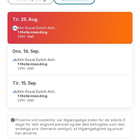
Fre. 30. Okt.
Tir. 25. Aug.
- Søn. 1. Nov.
Klm Royal Dutch Airlines
Klm Royal Dutch Airlines
1 Mellemlanding
1 Mellemlanding
CPH
CPH
- NWI
- NWI
Klm Royal Dutch Airlines
1 Mellemlanding
NWI
- CPH
Ons. 16. Sep.
Klm Royal Dutch Airlines
Fre. 18. Sep.
1 Mellemlanding
- Søn. 20. Sep.
CPH
- NWI
Klm Royal Dutch Airlines
1 Mellemlanding
CPH
- NWI
Tir. 15. Sep.
Klm Royal Dutch Airlines
1 Mellemlanding
Klm Royal Dutch Airlines
NWI
- CPH
1 Mellemlanding
CPH
- NWI
Ons. 9. Sep.
- Lør. 12. Sep.
Klm Royal Dutch Airlines
Priserne vist nedenfor var tilgængelige inden for de sidste 3
1 Mellemlanding
dage for den angivne periode og bør ikke betragtes som den
CPH
- NWI
endelige pris. Bemærk venligst, at tilgængelighed og priser
Klm Royal Dutch Airlines
kan ændres.
1 Mellemlanding
NWI
- CPH