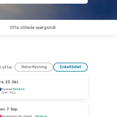
Ofte stillede spørgsmål
er efter
Returflyvning
Enkeltbillet
re. 23. Okt.
 Sep.
Ryanair
Direkte
CPH
- PSA
an. 7. Sep.
Norwegian Air Sweden
Direkte