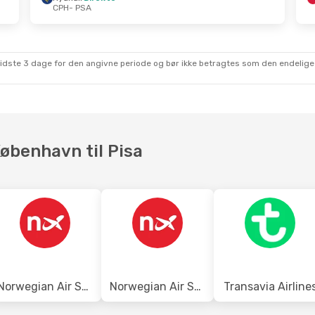
CPH
- PSA
kt.
- Tir. 27. Okt.
Ons. 16. Sep.
- Fre. 18.
irekte
Ryanair
Direkte
A
CPH
- PSA
irekte
Ryanair
Direkte
sidste 3 dage for den angivne periode og bør ikke betragtes som den endelige
H
PSA
- CPH
København til Pisa
Norwegian Air Sweden
Norwegian Air Shuttle
Transavia Airline