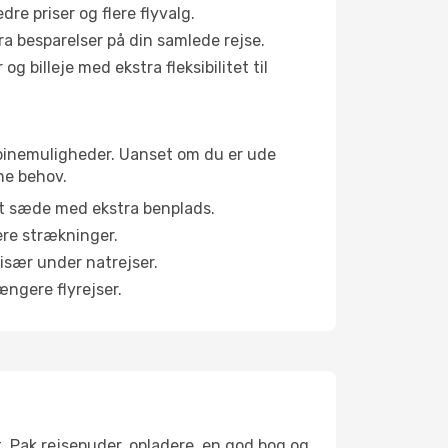
e priser og flere flyvalg.
tra besparelser på din samlede rejse.
g billeje med ekstra fleksibilitet til
 kabinemuligheder. Uanset om du er ude
ne behov.
et sæde med ekstra benplads.
ere strækninger.
 især under natrejser.
ængere flyrejser.
t. Pak rejsepuder, opladere, en god bog og