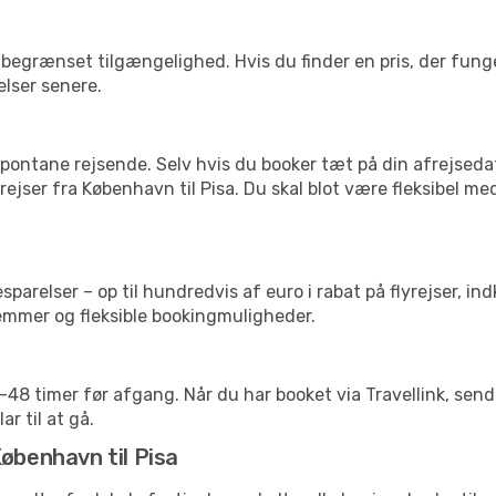
begrænset tilgængelighed. Hvis du finder en pris, der funger
elser senere.
pontane rejsende. Selv hvis du booker tæt på din afrejseda
ejser fra København til Pisa. Du skal blot være fleksibel me
arelser – op til hundredvis af euro i rabat på flyrejser, ind
lemmer og fleksible bookingmuligheder.
24-48 timer før afgang. Når du har booket via Travellink, se
ar til at gå.
København til Pisa