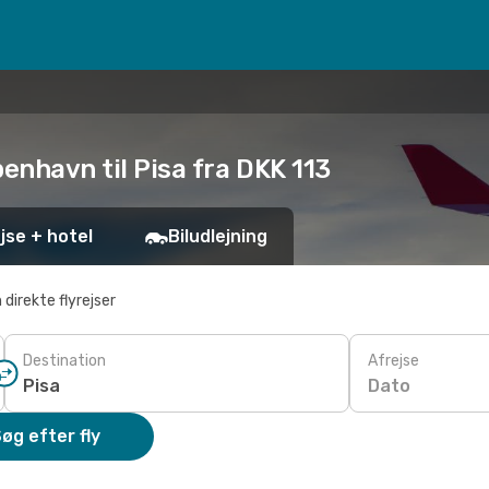
benhavn til Pisa fra DKK 113
jse + hotel
Biludlejning
 direkte flyrejser
Destination
Afrejse
Dato
øg efter fly