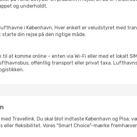
slappet og underholdt.
rre lufthavne i København. Hver enkelt er veludstyret med tra
t starte din rejse på den rigtige måde.
lik til at komme online – enten via Wi-Fi eller med et lokalt 
lufthavnsbus, offentlig transport eller privat taxa. Luftha
ogistikken.
in
 med Travellink. Du skal blot indtaste København og Pisa, væ
pris eller fleksibilitet. Vores "Smart Choice"-mærke fremhæve