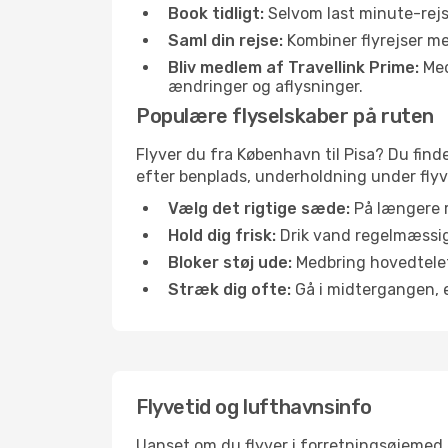
Book tidligt:
Selvom last minute-rejse
Saml din rejse:
Kombiner flyrejser med
Bliv medlem af Travellink Prime:
Medl
ændringer og aflysninger.
Populære flyselskaber på ruten
Flyver du fra København til Pisa? Du find
efter benplads, underholdning under flyvn
Vælg det rigtige sæde:
På længere r
Hold dig frisk:
Drik vand regelmæssigt
Bloker støj ude:
Medbring hovedtelefo
Stræk dig ofte:
Gå i midtergangen, el
Flyvetid og lufthavnsinfo
Uanset om du flyver i forretningsøjemed el