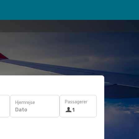
Passagerer
Hjemrejse
Dato
1