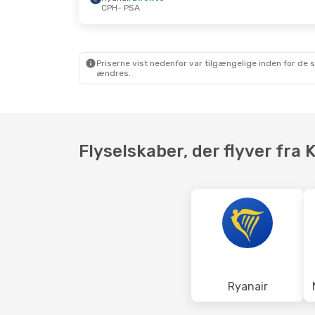
CPH
- PSA
Man. 14. Sep.
- Ons. 16. Sep.
Fre. 23. O
Norwegian Air Sweden
Ryanair
D
Direkte
CPH
- PS
CPH
- PSA
Ryanair
D
Priserne vist nedenfor var tilgængelige inden for de 
Ryanair
Direkte
PSA
- CP
ændres.
PSA
- CPH
Flyselskaber, der flyver fra 
Ryanair