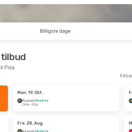
Billigste dage
 tilbud
il Pisa
Filtr
Man. 19. Okt.
F
kt.
- Ons. 21. Okt.
Fre. 28. Aug.
- Fre. 4.
Ryanair
Direkte
CPH
- PSA
irekte
Ryanair
Direkte
A
CPH
- PSA
Norwegian Air Sweden
Ryanair
Direkte
PSA
- CPH
H
Fre. 28. Aug.
M
Ryanair
Direkte