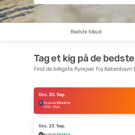
Bedste tilbud
Tag et kig på de bedste
Find de billigste flyrejser fra København t
Ons. 30. Sep.
Ons. 30. Sep.
- Fre. 9. Okt.
Man. 19. O
Ryanair
Direkte
CPH
- PSA
Ryanair
Direkte
Ryanair
D
CPH
- PSA
CPH
- PS
Ryanair
Direkte
PSA
- CPH
Direkte
PSA
- CP
Ons. 23. Sep.
Ryanair
Direkte