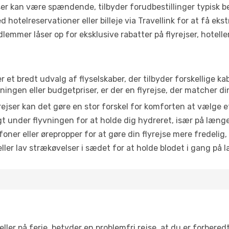
r kan være spændende, tilbyder forudbestillinger typisk bedr
 hotelreservationer eller billeje via Travellink for at få eks
emmer låser op for eksklusive rabatter på flyrejser, hoteller o
er et bredt udvalg af flyselskaber, der tilbyder forskellige
ingen eller budgetpriser, er der en flyrejse, der matcher di
ejser kan det gøre en stor forskel for komforten at vælge 
 under flyvningen for at holde dig hydreret, især på læng
ner eller ørepropper for at gøre din flyrejse mere fredelig,
ler lav strækøvelser i sædet for at holde blodet i gang på l
ler på ferie, betyder en problemfri rejse, at du er forbered