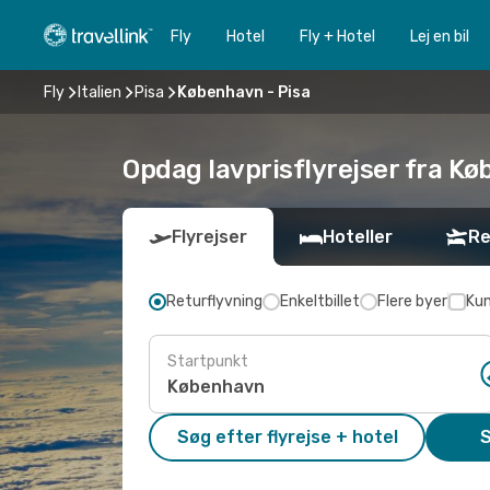
Fly
Hotel
Fly + Hotel
Lej en bil
Fly
Italien
Pisa
København - Pisa
Opdag lavprisflyrejser fra Kø
Flyrejser
Hoteller
Re
Returflyvning
Enkeltbillet
Flere byer
Kun
Startpunkt
Søg efter flyrejse + hotel
S