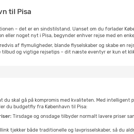
n til Pisa
ionen – det er en sindstilstand. Uanset om du forlader Kø
ration eller noget nyt i Pisa, begynder enhver rejse med en enk
vis af flymuligheder, blande flyselskaber og skabe en rejsepl
tilbud og vigtige rejsetips – dit næste eventyr er kun et kli
 at du skal gå på kompromis med kvaliteten. Med intelligent 
der du budgetfly fra København til Pisa:
iser:
Tirsdage og onsdage tilbyder normalt lavere priser 
link tjekker både traditionelle og lavprisselskaber, så du aldri