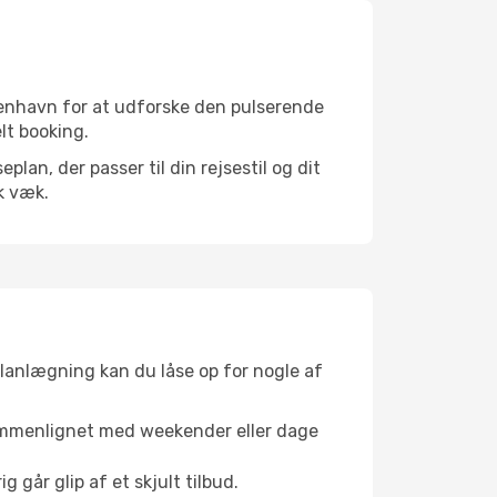
benhavn for at udforske den pulserende
elt booking.
an, der passer til din rejsestil og dit
k væk.
planlægning kan du låse op for nogle af
sammenlignet med weekender eller dage
g går glip af et skjult tilbud.