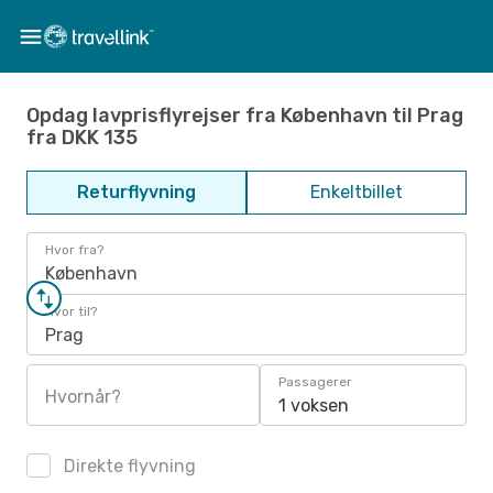
Opdag lavprisflyrejser fra København til Prag
fra DKK 135
Returflyvning
Enkeltbillet
Hvor fra?
København
Hvor til?
Prag
Passagerer
Hvornår?
1 voksen
Direkte flyvning