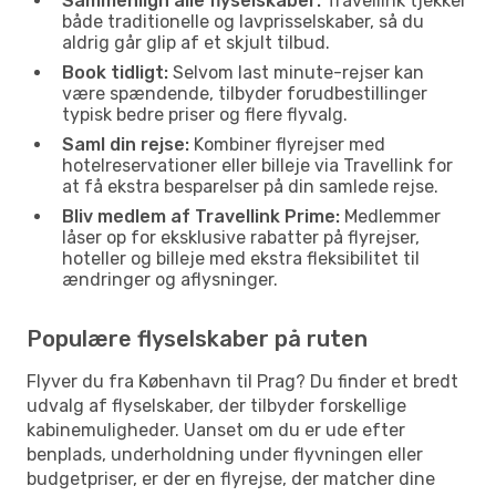
Sammenlign alle flyselskaber:
Travellink tjekker
både traditionelle og lavprisselskaber, så du
aldrig går glip af et skjult tilbud.
Book tidligt:
Selvom last minute-rejser kan
være spændende, tilbyder forudbestillinger
typisk bedre priser og flere flyvalg.
Saml din rejse:
Kombiner flyrejser med
hotelreservationer eller billeje via Travellink for
at få ekstra besparelser på din samlede rejse.
Bliv medlem af Travellink Prime:
Medlemmer
låser op for eksklusive rabatter på flyrejser,
hoteller og billeje med ekstra fleksibilitet til
ændringer og aflysninger.
Populære flyselskaber på ruten
Flyver du fra København til Prag? Du finder et bredt
udvalg af flyselskaber, der tilbyder forskellige
kabinemuligheder. Uanset om du er ude efter
benplads, underholdning under flyvningen eller
budgetpriser, er der en flyrejse, der matcher dine