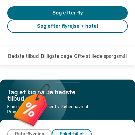
Søg efter fly
Søg efter flyrejse + hotel
Bedste tilbud
Billigste dage
Ofte stillede spørgsmål
Tag et kig på de bedste
tilbud
Find de billigste flyrejser fra København til
Prag
Returflyvning
Enkeltbillet