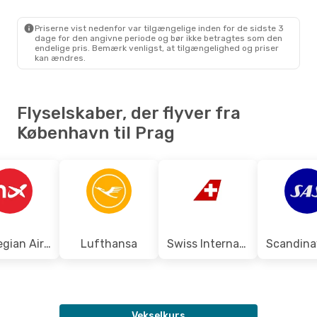
Ryanair
Direkte
CPH
- PRG
Ryanair
Direkte
Priserne vist nedenfor var tilgængelige inden for de sidste 3
PRG
- CPH
dage for den angivne periode og bør ikke betragtes som den
endelige pris. Bemærk venligst, at tilgængelighed og priser
kan ændres.
Flyselskaber, der flyver fra
København til Prag
Norwegian Air Sweden
Lufthansa
Swiss International Air Lines
Vekselkurs