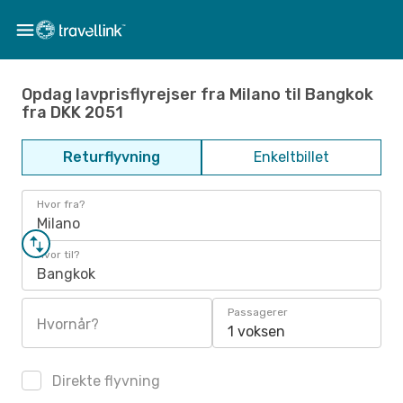
Opdag lavprisflyrejser fra Milano til Bangkok
fra DKK 2051
Returflyvning
Enkeltbillet
Hvor fra?
Milano
Hvor til?
Bangkok
Passagerer
Hvornår?
1 voksen
Direkte flyvning