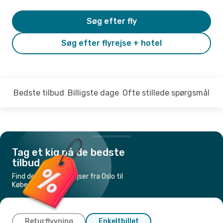
Søg efter fly
Søg efter flyrejse + hotel
Bedste tilbud
Billigste dage
Ofte stillede spørgsmål
Tag et kig på de bedste
tilbud
Find de billigste flyrejser fra Oslo til
København
Returflyvning
Enkeltbillet