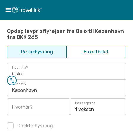
Opdag lavprisflyrejser fra Oslo til København
fra DKK 265
Returflyvning
Enkeltbillet
Hvor fra?
Oslo
Hvor til?
København
Passagerer
Hvornår?
1 voksen
Direkte flyvning