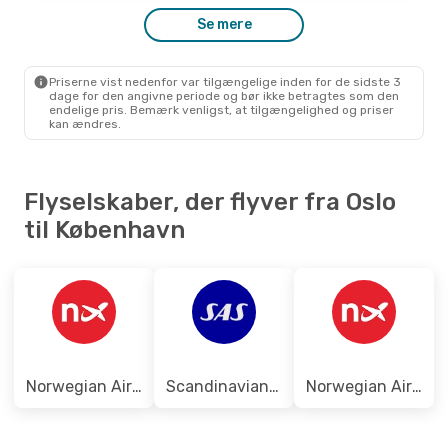
Se mere
Ons. 28. Okt.
- Søn. 1. Nov.
Norwegian Air Sweden
Direkte
Priserne vist nedenfor var tilgængelige inden for de sidste 3
OSL
- CPH
dage for den angivne periode og bør ikke betragtes som den
Norwegian Air Shuttle
Direkte
endelige pris. Bemærk venligst, at tilgængelighed og priser
CPH
- OSL
kan ændres.
Flyselskaber, der flyver fra Oslo
til København
Norwegian Air Shuttle
Scandinavian Airlines
Norwegian Air Sweden