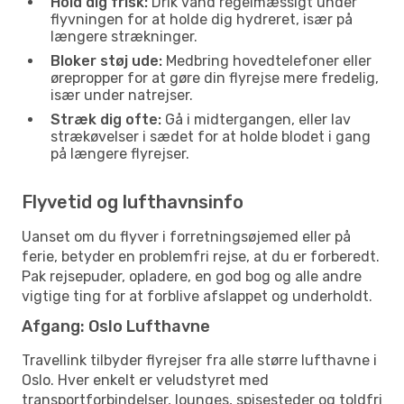
Hold dig frisk:
Drik vand regelmæssigt under
flyvningen for at holde dig hydreret, især på
længere strækninger.
Bloker støj ude:
Medbring hovedtelefoner eller
ørepropper for at gøre din flyrejse mere fredelig,
især under natrejser.
Stræk dig ofte:
Gå i midtergangen, eller lav
strækøvelser i sædet for at holde blodet i gang
på længere flyrejser.
Flyvetid og lufthavnsinfo
Uanset om du flyver i forretningsøjemed eller på
ferie, betyder en problemfri rejse, at du er forberedt.
Pak rejsepuder, opladere, en god bog og alle andre
vigtige ting for at forblive afslappet og underholdt.
Afgang: Oslo Lufthavne
Travellink tilbyder flyrejser fra alle større lufthavne i
Oslo. Hver enkelt er veludstyret med
transportforbindelser, lounges, spisesteder og toldfri