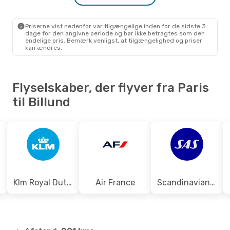
PAR
- BLL
Lot Polish Airlines
1 Mellemlanding
BLL
- PAR
Priserne vist nedenfor var tilgængelige inden for de sidste 3
dage for den angivne periode og bør ikke betragtes som den
endelige pris. Bemærk venligst, at tilgængelighed og priser
kan ændres.
Flyselskaber, der flyver fra Paris
til Billund
Klm Royal Dutch Airlines
Air France
Scandinavian Airlines