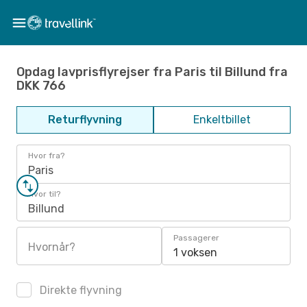
Opdag lavprisflyrejser fra Paris til Billund fra
DKK 766
Returflyvning
Enkeltbillet
Hvor fra?
Paris
Hvor til?
Billund
Passagerer
Hvornår?
1 voksen
Direkte flyvning