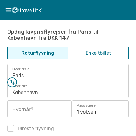
Opdag lavprisflyrejser fra Paris til
København fra DKK 147
Returflyvning
Enkeltbillet
Hvor fra?
Paris
Hvor til?
København
Passagerer
Hvornår?
1 voksen
Direkte flyvning