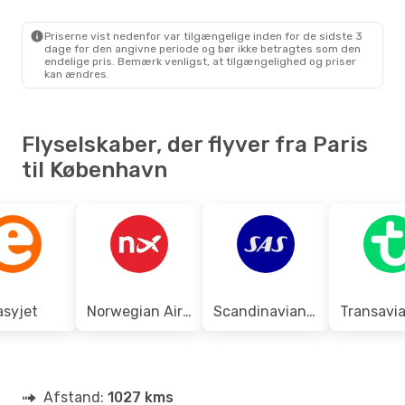
PAR
- CPH
Ryanair
Direkte
CPH
- PAR
Priserne vist nedenfor var tilgængelige inden for de sidste 3
dage for den angivne periode og bør ikke betragtes som den
endelige pris. Bemærk venligst, at tilgængelighed og priser
kan ændres.
Flyselskaber, der flyver fra Paris
til København
asyjet
Norwegian Air Shuttle
Scandinavian Airlines
Afstand:
1027 kms