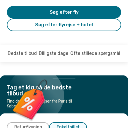
Søg efter fly
Søg efter flyrejse + hotel
Bedste tilbud
Billigste dage
Ofte stillede spørgsmål
Tag et kig på de bedste
tilbud
Find de billigste flyrejser fra Paris til
København
Returflyvning
Enkeltbillet