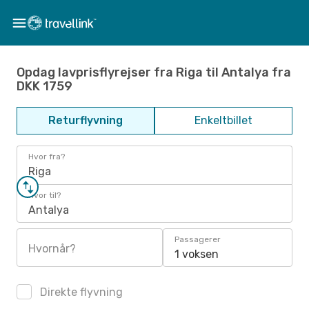
Opdag lavprisflyrejser fra Riga til Antalya fra
DKK 1759
Returflyvning
Enkeltbillet
Hvor fra?
Riga
Hvor til?
Antalya
Passagerer
Hvornår?
1 voksen
Direkte flyvning