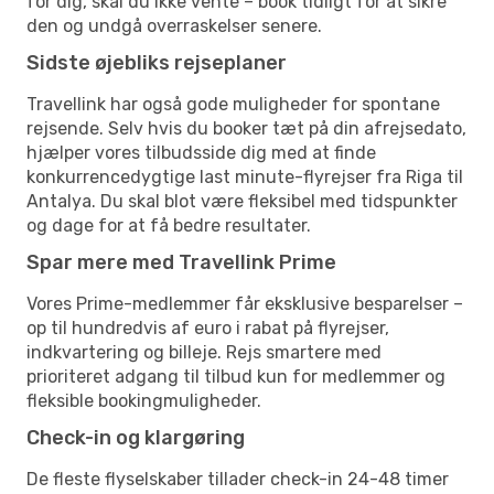
for dig, skal du ikke vente – book tidligt for at sikre
den og undgå overraskelser senere.
Sidste øjebliks rejseplaner
Travellink har også gode muligheder for spontane
rejsende. Selv hvis du booker tæt på din afrejsedato,
hjælper vores tilbudsside dig med at finde
konkurrencedygtige last minute-flyrejser fra Riga til
Antalya. Du skal blot være fleksibel med tidspunkter
og dage for at få bedre resultater.
Spar mere med Travellink Prime
Vores Prime-medlemmer får eksklusive besparelser –
op til hundredvis af euro i rabat på flyrejser,
indkvartering og billeje. Rejs smartere med
prioriteret adgang til tilbud kun for medlemmer og
fleksible bookingmuligheder.
Check-in og klargøring
De fleste flyselskaber tillader check-in 24-48 timer