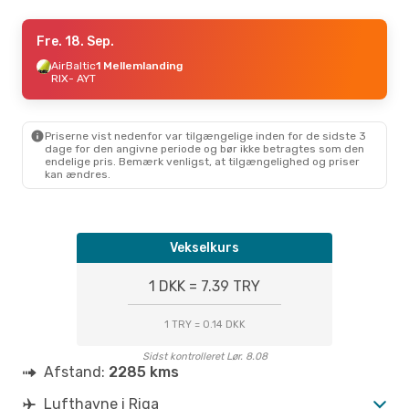
Man. 21. Sep.
Fre. 18. Sep.
- Søn. 27. Sep.
Turkish Airlines
AirBaltic
1 Mellemlanding
1 Mellemlanding
RIX
- AYT
RIX
- AYT
Turkish Airlines
1 Mellemlanding
AYT
- RIX
Priserne vist nedenfor var tilgængelige inden for de sidste 3
dage for den angivne periode og bør ikke betragtes som den
endelige pris. Bemærk venligst, at tilgængelighed og priser
kan ændres.
Vekselkurs
1 DKK = 7.39 TRY
1 TRY = 0.14 DKK
Sidst kontrolleret Lør. 8.08
Afstand:
2285 kms
Lufthavne i Riga