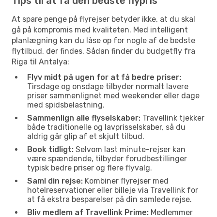
Tips til at få den bedste flypris
At spare penge på flyrejser betyder ikke, at du skal
gå på kompromis med kvaliteten. Med intelligent
planlægning kan du låse op for nogle af de bedste
flytilbud, der findes. Sådan finder du budgetfly fra
Riga til Antalya:
Flyv midt på ugen for at få bedre priser:
Tirsdage og onsdage tilbyder normalt lavere
priser sammenlignet med weekender eller dage
med spidsbelastning.
Sammenlign alle flyselskaber:
Travellink tjekker
både traditionelle og lavprisselskaber, så du
aldrig går glip af et skjult tilbud.
Book tidligt:
Selvom last minute-rejser kan
være spændende, tilbyder forudbestillinger
typisk bedre priser og flere flyvalg.
Saml din rejse:
Kombiner flyrejser med
hotelreservationer eller billeje via Travellink for
at få ekstra besparelser på din samlede rejse.
Bliv medlem af Travellink Prime:
Medlemmer