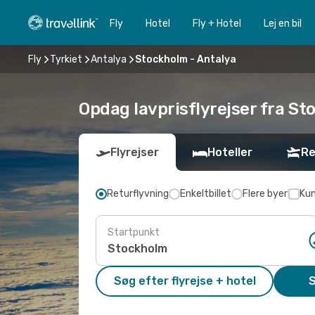
Fly
Hotel
Fly + Hotel
Lej en bil
Fly
Tyrkiet
Antalya
Stockholm - Antalya
Opdag lavprisflyrejser fra St
Flyrejser
Hoteller
Re
Returflyvning
Enkeltbillet
Flere byer
Kun
Startpunkt
Søg efter flyrejse + hotel
S