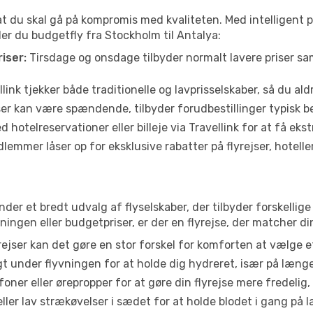
 at du skal gå på kompromis med kvaliteten. Med intelligent 
der du budgetfly fra Stockholm til Antalya:
iser:
Tirsdage og onsdage tilbyder normalt lavere priser 
link tjekker både traditionelle og lavprisselskaber, så du aldri
r kan være spændende, tilbyder forudbestillinger typisk bedr
 hotelreservationer eller billeje via Travellink for at få eks
emmer låser op for eksklusive rabatter på flyrejser, hoteller o
inder et bredt udvalg af flyselskaber, der tilbyder forskell
ingen eller budgetpriser, er der en flyrejse, der matcher di
ejser kan det gøre en stor forskel for komforten at vælge 
 under flyvningen for at holde dig hydreret, især på læng
ner eller ørepropper for at gøre din flyrejse mere fredelig,
ler lav strækøvelser i sædet for at holde blodet i gang på l