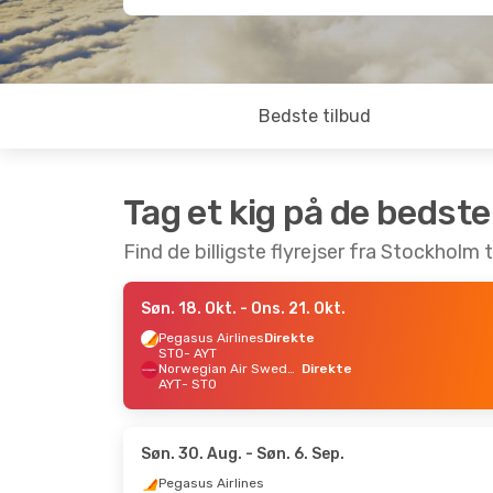
Bedste tilbud
Tag et kig på de bedste
Find de billigste flyrejser fra Stockholm t
Søn. 18. Okt.
- Ons. 21. Okt.
Pegasus Airlines
Direkte
STO
- AYT
Norwegian Air Sweden
Direkte
AYT
- STO
Søn. 30. Aug.
- Søn. 6. Sep.
Pegasus Airlines