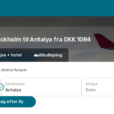
ockholm til Antalya fra DKK 1084
jse + hotel
Biludlejning
 direkte flyrejser
Destination
Afrejse
Dato
øg efter fly