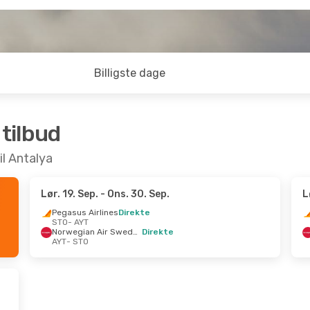
Billigste dage
 tilbud
il Antalya
Lør. 19. Sep.
- Ons. 30. Sep.
L
Pegasus Airlines
Direkte
STO
- AYT
Norwegian Air Sweden
Direkte
AYT
- STO