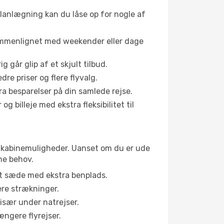
planlægning kan du låse op for nogle af
sammenlignet med weekender eller dage
g går glip af et skjult tilbud.
e priser og flere flyvalg.
tra besparelser på din samlede rejse.
g billeje med ekstra fleksibilitet til
ige kabinemuligheder. Uanset om du er ude
ne behov.
et sæde med ekstra benplads.
ere strækninger.
 især under natrejser.
ængere flyrejser.