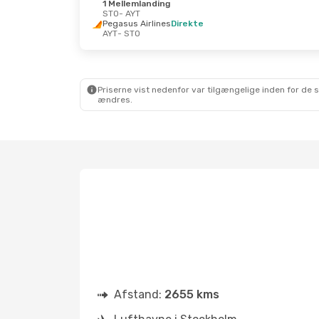
1 Mellemlanding
STO
- AYT
Pegasus Airlines
Direkte
AYT
- STO
Priserne vist nedenfor var tilgængelige inden for de 
ændres.
Afstand:
2655 kms