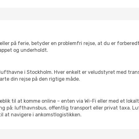
ler på ferie, betyder en problemfri rejse, at du er forbered
slappet og underholdt.
rre lufthavne i Stockholm. Hver enkelt er veludstyret med tra
tarte din rejse på den rigtige måde.
jeblik til at komme online – enten via Wi-Fi eller med et loka
g på: lufthavnsbus, offentlig transport eller privat taxa. 
il at navigere i ankomstlogistikken.