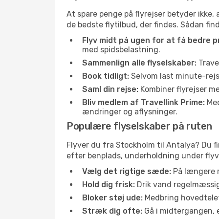
At spare penge på flyrejser betyder ikke,
de bedste flytilbud, der findes. Sådan fin
Flyv midt på ugen for at få bedre pr
med spidsbelastning.
Sammenlign alle flyselskaber:
Travel
Book tidligt:
Selvom last minute-rejse
Saml din rejse:
Kombiner flyrejser med
Bliv medlem af Travellink Prime:
Medl
ændringer og aflysninger.
Populære flyselskaber på ruten
Flyver du fra Stockholm til Antalya? Du f
efter benplads, underholdning under flyvn
Vælg det rigtige sæde:
På længere r
Hold dig frisk:
Drik vand regelmæssigt
Bloker støj ude:
Medbring hovedtelefo
Stræk dig ofte:
Gå i midtergangen, el