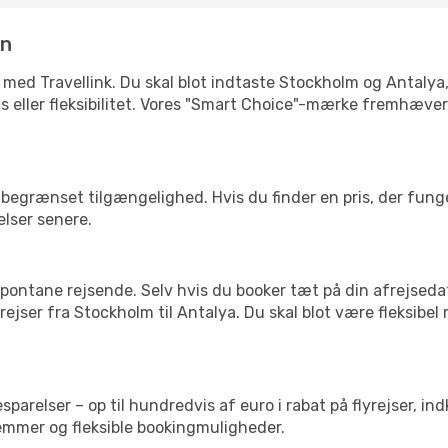
in
 med Travellink. Du skal blot indtaste Stockholm og Antalya,
pris eller fleksibilitet. Vores "Smart Choice"-mærke fremhæve
begrænset tilgængelighed. Hvis du finder en pris, der funger
elser senere.
pontane rejsende. Selv hvis du booker tæt på din afrejseda
ejser fra Stockholm til Antalya. Du skal blot være fleksibel
arelser – op til hundredvis af euro i rabat på flyrejser, ind
lemmer og fleksible bookingmuligheder.