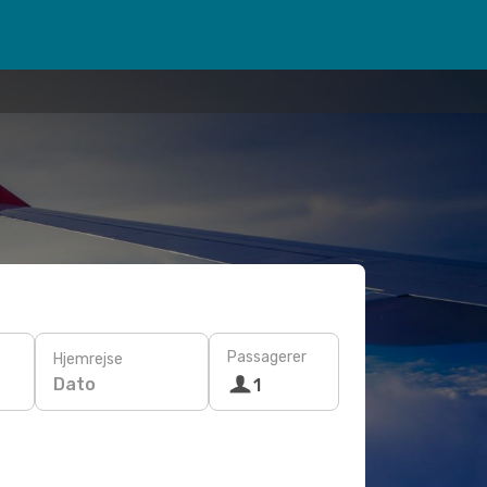
Passagerer
Hjemrejse
Dato
1