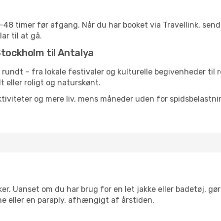
24-48 timer før afgang. Når du har booket via Travellink, se
ar til at gå.
Stockholm til Antalya
t rundt – fra lokale festivaler og kulturelle begivenheder til
lt eller roligt og naturskønt.
tiviteter og mere liv, mens måneder uden for spidsbelastnin
er. Uanset om du har brug for en let jakke eller badetøj, gø
e eller en paraply, afhængigt af årstiden.