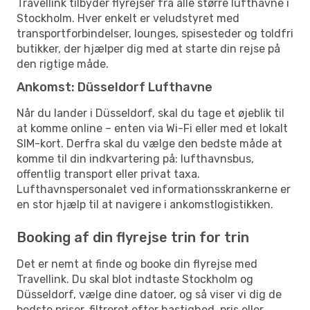
Travellink tilbyder flyrejser fra alle større lufthavne i
Stockholm. Hver enkelt er veludstyret med
transportforbindelser, lounges, spisesteder og toldfri
butikker, der hjælper dig med at starte din rejse på
den rigtige måde.
Ankomst: Düsseldorf Lufthavne
Når du lander i Düsseldorf, skal du tage et øjeblik til
at komme online – enten via Wi-Fi eller med et lokalt
SIM-kort. Derfra skal du vælge den bedste måde at
komme til din indkvartering på: lufthavnsbus,
offentlig transport eller privat taxa.
Lufthavnspersonalet ved informationsskrankerne er
en stor hjælp til at navigere i ankomstlogistikken.
Booking af din flyrejse trin for trin
Det er nemt at finde og booke din flyrejse med
Travellink. Du skal blot indtaste Stockholm og
Düsseldorf, vælge dine datoer, og så viser vi dig de
bedste priser, filtreret efter hastighed, pris eller