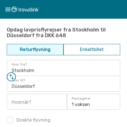
Opdag lavprisflyrejser fra Stockholm til
Düsseldorf fra DKK 648
Returflyvning
Enkeltbillet
Hvor fra?
Stockholm
Hvor til?
Düsseldorf
Passagerer
Hvornår?
1 voksen
Direkte flyvning