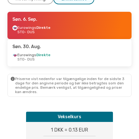
Tor. 17. Sep.
Søn. 6. Sep.
- Man. 21. Sep.
Eurowings
Eurowings
Direkte
Direkte
STO
STO
- DUS
- DUS
Eurowings
Direkte
DUS
- STO
Søn. 30. Aug.
Eurowings
Direkte
STO
- DUS
Priserne vist nedenfor var tilgængelige inden for de sidste 3
dage for den angivne periode og bør ikke betragtes som den
endelige pris. Bemærk venligst, at tilgængelighed og priser
kan ændres.
Vekselkurs
1 DKK = 0.13 EUR