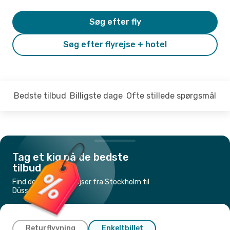
Søg efter fly
Søg efter flyrejse + hotel
Bedste tilbud
Billigste dage
Ofte stillede spørgsmål
Tag et kig på de bedste
tilbud
Find de billigste flyrejser fra Stockholm til
Düsseldorf
Returflyvning
Enkeltbillet