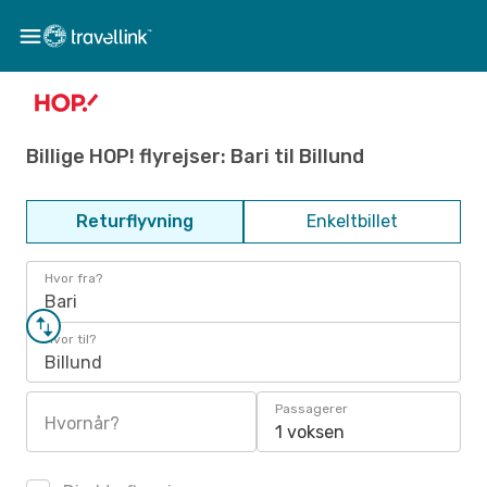
Billige HOP! flyrejser: Bari til Billund
Returflyvning
Enkeltbillet
Hvor fra?
Bari
Hvor til?
Billund
Passagerer
Hvornår?
1 voksen