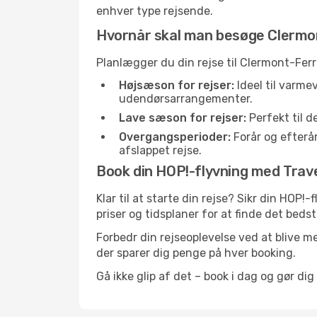
enhver type rejsende.
Hvornår skal man besøge Clermo
Planlægger du din rejse til Clermont-Fer
Højsæson for rejser:
Ideel til varme
udendørsarrangementer.
Lave sæson for rejser:
Perfekt til d
Overgangsperioder:
Forår og efterår
afslappet rejse.
Book din HOP!-flyvning med Travel
Klar til at starte din rejse? Sikr din HO
priser og tidsplaner for at finde det bedste
Forbedr din rejseoplevelse ved at blive me
der sparer dig penge på hver booking.
Gå ikke glip af det – book i dag og gør di