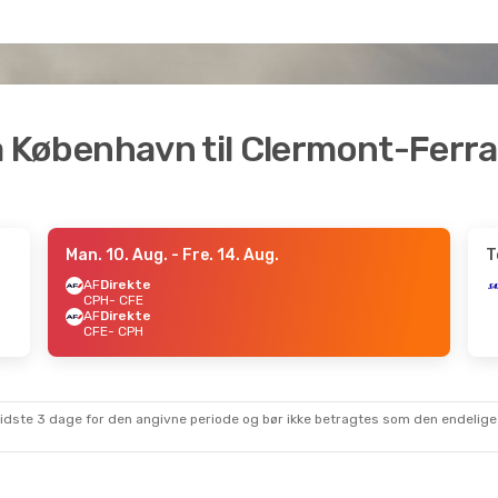
fra København til Clermont-Ferr
Man. 10. Aug.
- Fre. 14. Aug.
T
AF
Direkte
CPH
- CFE
AF
Direkte
CFE
- CPH
sidste 3 dage for den angivne periode og bør ikke betragtes som den endelige