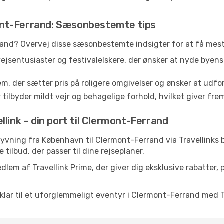
nt-Ferrand: Sæsonbestemte tips
rand? Overvej disse sæsonbestemte indsigter for at få mest
vejsentusiaster og festivalelskere, der ønsker at nyde byen
em, der sætter pris på roligere omgivelser og ønsker at udf
 tilbyder mildt vejr og behagelige forhold, hvilket giver f
link – din port til Clermont-Ferrand
P!-flyvning fra København til Clermont-Ferrand via Travellin
 tilbud, der passer til dine rejseplaner.
dlem af Travellink Prime, der giver dig eksklusive rabatter,
g klar til et uforglemmeligt eventyr i Clermont-Ferrand med T