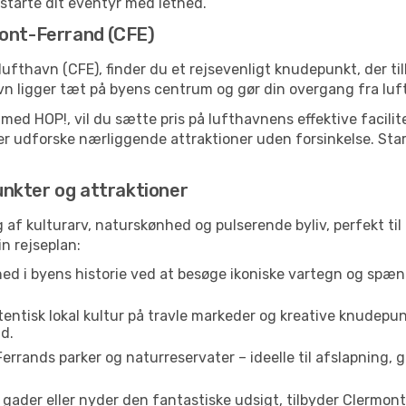
t starte dit eventyr med lethed.
mont-Ferrand (CFE)
ufthavn (CFE), finder du et rejsevenligt knudepunkt, der ti
 ligger tæt på byens centrum og gør din overgang fra luft 
 med HOP!, vil du sætte pris på lufthavnens effektive facili
 eller udforske nærliggende attraktioner uden forsinkelse. St
nkter og attraktioner
 af kulturarv, naturskønhed og pulserende byliv, perfekt til 
in rejseplan:
ed i byens historie ved at besøge ikoniske vartegn og spæn
entisk lokal kultur på travle markeder og kreative knudepun
d.
rands parker og naturreservater – ideelle til afslapning, g
der eller nyder den fantastiske udsigt, tilbyder Clermont-F