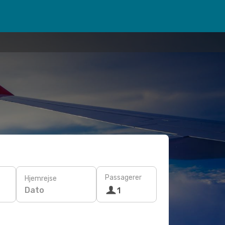
Passagerer
Hjemrejse
Dato
1