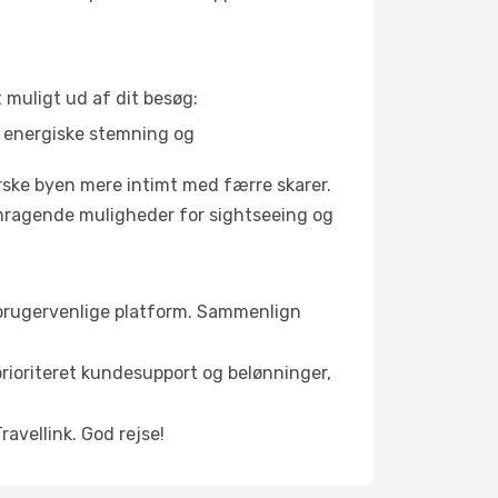
 muligt ud af dit besøg:
s energiske stemning og
orske byen mere intimt med færre skarer.
remragende muligheder for sightseeing og
ks brugervenlige platform. Sammenlign
 prioriteret kundesupport og belønninger,
ravellink. God rejse!