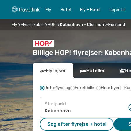
Fly
Hotel
Fly + Hotel
Lej en bil
Fly
Flyselskaber
HOP!
København - Clermont-Ferrand
Billige HOP! flyrejser: Køben
Flyrejser
Hoteller
Re
Returflyvning
Enkeltbillet
Flere byer
Kun
Startpunkt
Søg efter flyrejse + hotel
S