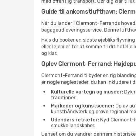
med offentlig transport. Gør dig klar til a
Guide til ankomstlufthavn: Cler
Når du lander i Clermont-Ferrands hovedl
bagageudleveringsservice. Denne lufthavn
Hvis du booker en sidste øjebliks flyvning
eller lejebiler for at komme til dit hotel
og klar.
Oplev Clermont-Ferrand: Højdepu
Clermont-Ferrand tilbyder en rig blanding
er nogle nøglesteder, du kan inkludere i d
Kulturelle vartegn og museer:
Dyk n
traditioner.
Markeder og kunstscener:
Oplev aut
kunsthåndværk og prøve regional ma
Udendørs retræter:
Nyd Clermont-Fer
smukke landskaber.
Uanset om du vandrer gennem historiske ga