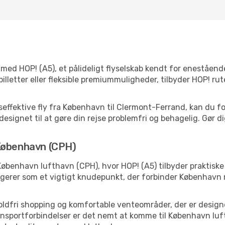
ed HOP! (A5), et pålideligt flyselskab kendt for enestående
lletter eller fleksible premiummuligheder, tilbyder HOP! rut
effektive fly fra København til Clermont-Ferrand, kan du f
esignet til at gøre din rejse problemfri og behagelig. Gør dig
 København (CPH)
København lufthavn (CPH), hvor HOP! (A5) tilbyder praktisk
gerer som et vigtigt knudepunkt, der forbinder København 
toldfri shopping og komfortable venteområder, der er designet
sportforbindelser er det nemt at komme til København luftha