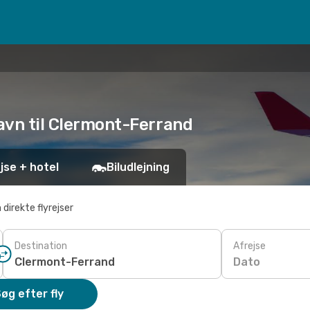
havn til Clermont-Ferrand
jse + hotel
Biludlejning
 direkte flyrejser
Destination
Afrejse
Dato
øg efter fly