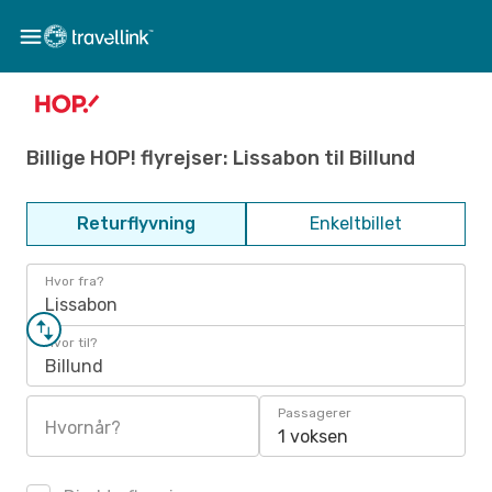
Billige HOP! flyrejser: Lissabon til Billund
Returflyvning
Enkeltbillet
Hvor fra?
Lissabon
Hvor til?
Billund
Passagerer
Hvornår?
1 voksen