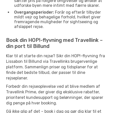
sætter pris på roligere omgivelser og ønsker at
udforske byen mere intimt med færre skarer.
Overgangsperioder:
Forår og efterår tilbyder
mildt vejr og behagelige forhold, hvilket giver
fremragende muligheder for sightseeing og
afslappet rejse.
Book din HOP!-flyvning med Travellink –
din port til Billund
Klar til at starte din rejse? Sikr din HOP!-flyvning fra
Lissabon til Billund via Travellinks brugervenlige
platform. Sammenlign priser og tidsplaner for at
finde det bedste tilbud, der passer til dine
rejseplaner.
Forbedr din rejseoplevelse ved at blive medlem af
Travellink Prime, der giver dig eksklusive rabatter,
prioriteret kundesupport og belønninger, der sparer
dig penge på hver booking.
Gå ikke glip af det – book i dag og gør dig klar til et