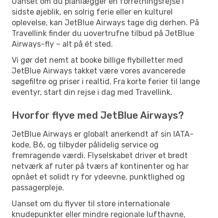
Uanset om du planlægger en forretningsrejse i
sidste øjeblik, en solrig ferie eller en kulturel
oplevelse, kan JetBlue Airways tage dig derhen. På
Travellink finder du uovertrufne tilbud på JetBlue
Airways-fly – alt på ét sted.
Vi gør det nemt at booke billige flybilletter med
JetBlue Airways takket være vores avancerede
søgefiltre og priser i realtid. Fra korte ferier til lange
eventyr, start din rejse i dag med Travellink.
Hvorfor flyve med JetBlue Airways?
JetBlue Airways er globalt anerkendt af sin IATA-
kode, B6, og tilbyder pålidelig service og
fremragende værdi. Flyselskabet driver et bredt
netværk af ruter på tværs af kontinenter og har
opnået et solidt ry for ydeevne, punktlighed og
passagerpleje.
Uanset om du flyver til store internationale
knudepunkter eller mindre regionale lufthavne,