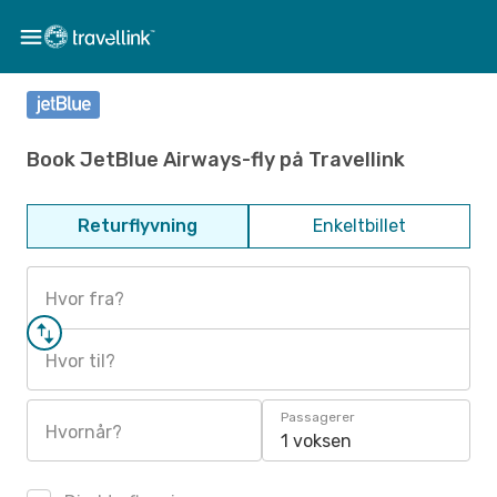
Book JetBlue Airways-fly på Travellink
Returflyvning
Enkeltbillet
Hvor fra?
Hvor til?
Passagerer
Hvornår?
1 voksen