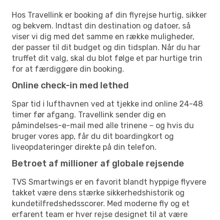
Hos Travellink er booking af din flyrejse hurtig, sikker
og bekvem. Indtast din destination og datoer, så
viser vi dig med det samme en række muligheder,
der passer til dit budget og din tidsplan. Når du har
truffet dit valg, skal du blot følge et par hurtige trin
for at færdiggøre din booking.
Online check-in med lethed
Spar tid i lufthavnen ved at tjekke ind online 24-48
timer før afgang. Travellink sender dig en
påmindelses-e-mail med alle trinene – og hvis du
bruger vores app, får du dit boardingkort og
liveopdateringer direkte på din telefon.
Betroet af millioner af globale rejsende
TVS Smartwings er en favorit blandt hyppige flyvere
takket være dens stærke sikkerhedshistorik og
kundetilfredshedsscorer. Med moderne fly og et
erfarent team er hver rejse designet til at være