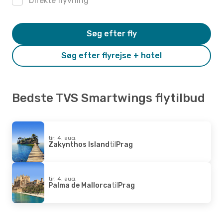
Direkte flyvning
Søg efter fly
Søg efter flyrejse + hotel
Bedste TVS Smartwings flytilbud
tir. 4. aug.
Zakynthos Island
til
Prag
tir. 4. aug.
Palma de Mallorca
til
Prag