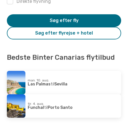
Direkte flyvning
Søg efter fly
Søg efter flyrejse + hotel
Bedste Binter Canarias flytilbud
man. 10. aug.
Las Palmas
til
Sevilla
tir. 4. aug.
Funchal
til
Porto Santo