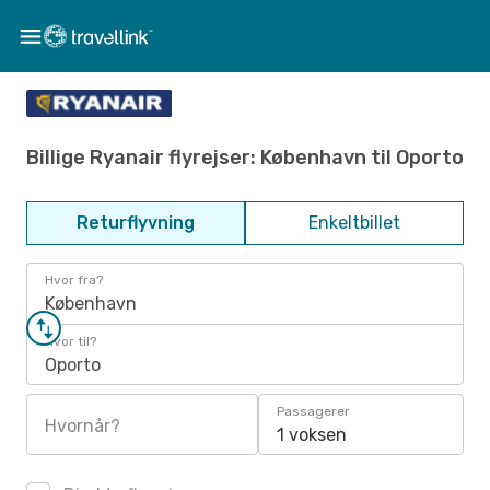
Billige Ryanair flyrejser: København til Oporto
Returflyvning
Enkeltbillet
Hvor fra?
København
Hvor til?
Oporto
Passagerer
Hvornår?
1 voksen