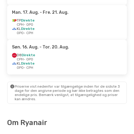
Man. 17. Aug.
- Fre. 21. Aug.
TP
Direkte
CPH
- OPO
KL
Direkte
OPO
- CPH
Søn. 16. Aug.
- Tor. 20. Aug.
D8
Direkte
CPH
- OPO
KL
Direkte
OPO
- CPH
Priserne vist nedenfor var tilgængelige inden for de sidste 3
dage for den angivne periode og bør ikke betragtes som den
endelige pris. Bemærk venligst, at tilgængelighed og priser
kan ændres.
Om Ryanair