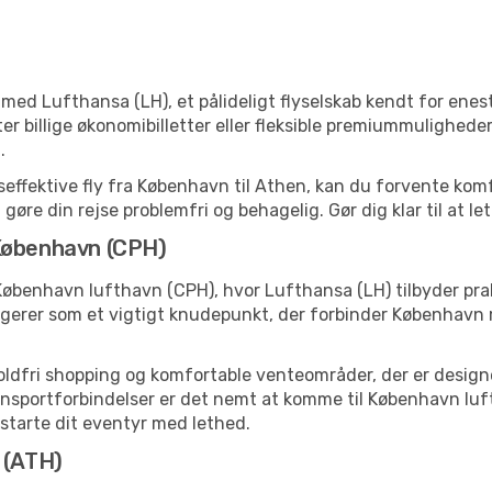
med Lufthansa (LH), et pålideligt flyselskab kendt for enes
r billige økonomibilletter eller fleksible premiummuligheder,
.
effektive fly fra København til Athen, kan du forvente komf
t gøre din rejse problemfri og behagelig. Gør dig klar til at 
 København (CPH)
København lufthavn (CPH), hvor Lufthansa (LH) tilbyder pra
gerer som et vigtigt knudepunkt, der forbinder København 
toldfri shopping og komfortable venteområder, der er designet
sportforbindelser er det nemt at komme til København luftha
t starte dit eventyr med lethed.
 (ATH)