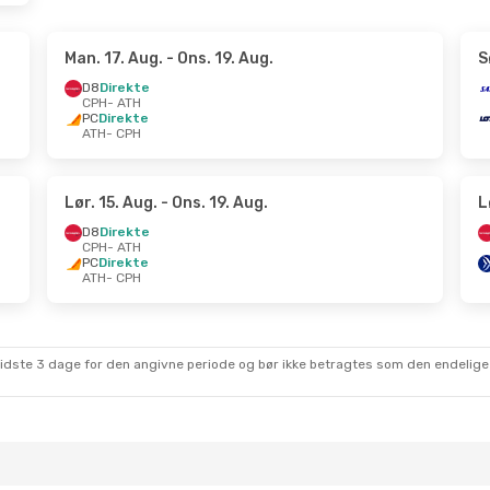
Man. 17. Aug.
- Ons. 19. Aug.
S
D8
Direkte
CPH
- ATH
PC
Direkte
ATH
- CPH
Lør. 15. Aug.
- Ons. 19. Aug.
L
D8
Direkte
CPH
- ATH
PC
Direkte
ATH
- CPH
sidste 3 dage for den angivne periode og bør ikke betragtes som den endelige