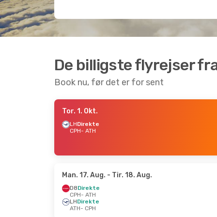
De billigste flyrejser f
Book nu, før det er for sent
Tor. 1. Okt.
LH
Direkte
CPH
- ATH
Man. 17. Aug.
- Tir. 18. Aug.
D8
Direkte
CPH
- ATH
LH
Direkte
ATH
- CPH