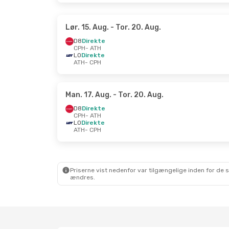
Lør. 15. Aug.
- Tor. 20. Aug.
D8
Direkte
CPH
- ATH
LO
Direkte
ATH
- CPH
Man. 17. Aug.
- Tor. 20. Aug.
D8
Direkte
CPH
- ATH
LO
Direkte
ATH
- CPH
Priserne vist nedenfor var tilgængelige inden for de 
ændres.