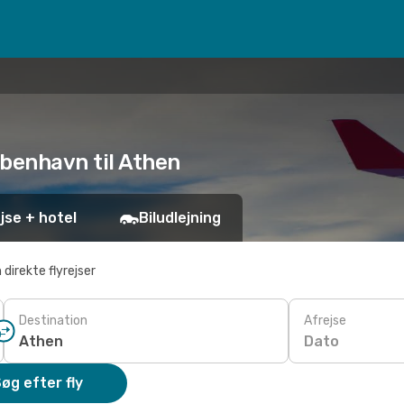
øbenhavn til Athen
jse + hotel
Biludlejning
 direkte flyrejser
Destination
Afrejse
Dato
øg efter fly