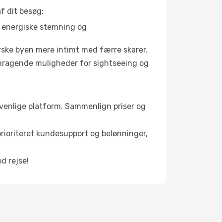
f dit besøg:
s energiske stemning og
orske byen mere intimt med færre skarer.
remragende muligheder for sightseeing og
ervenlige platform. Sammenlign priser og
 prioriteret kundesupport og belønninger,
od rejse!