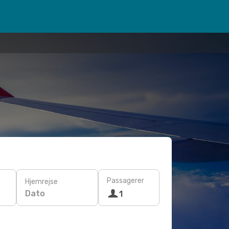
Passagerer
Hjemrejse
Dato
1