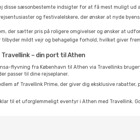
ej disse sæsonbestemte indsigter for at få mest muligt ud a
vejsentusiaster og festivalelskere, der ønsker at nyde byen
em, der sætter pris på roligere omgivelser og ønsker at udf
 tilbyder mildt vejr og behagelige forhold, hvilket giver f
ravellink – din port til Athen
thansa-flyvning fra København til Athen via Travellinks brug
der passer til dine rejseplaner.
dlem af Travellink Prime, der giver dig eksklusive rabatter,
 klar til et uforglemmeligt eventyr i Athen med Travellink. G