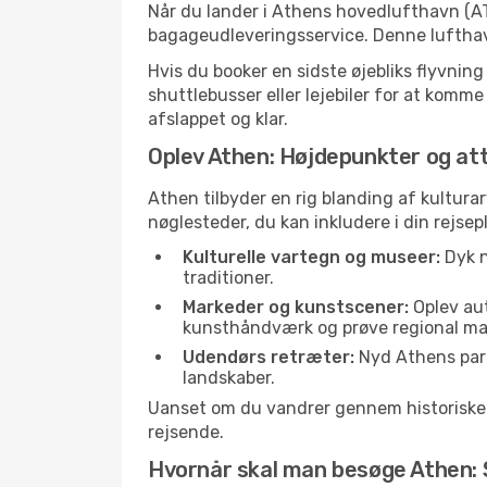
Når du lander i Athens hovedlufthavn (AT
bagageudleveringsservice. Denne lufthavn
Hvis du booker en sidste øjebliks flyvnin
shuttlebusser eller lejebiler for at komme
afslappet og klar.
Oplev Athen: Højdepunkter og at
Athen tilbyder en rig blanding af kulturar
nøglesteder, du kan inkludere i din rejsep
Kulturelle vartegn og museer:
Dyk n
traditioner.
Markeder og kunstscener:
Oplev aut
kunsthåndværk og prøve regional ma
Udendørs retræter:
Nyd Athens parke
landskaber.
Uanset om du vandrer gennem historiske ga
rejsende.
Hvornår skal man besøge Athen: