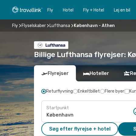
Fly
Hotel
Fly + Hotel
Lej en bil
Fly
Flyselskaber
Lufthansa
København - Athen
Billige Lufthansa flyrejser: K
Flyrejser
Hoteller
Re
Returflyvning
Enkeltbillet
Flere byer
Kun
Startpunkt
Søg efter flyrejse + hotel
S