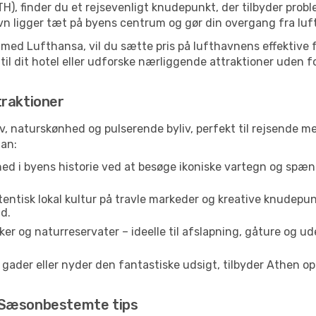
H), finder du et rejsevenligt knudepunkt, der tilbyder prob
 ligger tæt på byens centrum og gør din overgang fra luft 
g med Lufthansa, vil du sætte pris på lufthavnens effektive f
 til dit hotel eller udforske nærliggende attraktioner uden f
traktioner
v, naturskønhed og pulserende byliv, perfekt til rejsende med
lan:
ed i byens historie ved at besøge ikoniske vartegn og spæn
entisk lokal kultur på travle markeder og kreative knudepun
d.
r og naturreservater – ideelle til afslapning, gåture og ud
der eller nyder den fantastiske udsigt, tilbyder Athen ople
 Sæsonbestemte tips