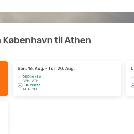
ra København til Athen
Søn. 16. Aug.
- Tor. 20. Aug.
L
OS
Direkte
CPH
- ATH
LH
Direkte
ATH
- CPH