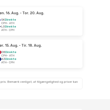
øn. 16. Aug.
- Tor. 20. Aug.
SK
Direkte
CPH
- ATH
LO
Direkte
ATH
- CPH
ør. 15. Aug.
- Tir. 18. Aug.
D8
Direkte
CPH
- ATH
A3
Direkte
ATH
- CPH
 pris. Bemærk venligst, at tilgængelighed og priser kan