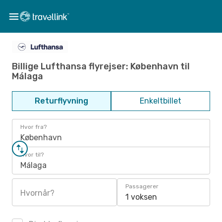
Billige Lufthansa flyrejser: København til
Málaga
Returflyvning
Enkeltbillet
Hvor fra?
København
Hvor til?
Málaga
Passagerer
Hvornår?
1 voksen