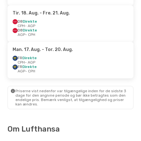
Tir. 18. Aug.
- Fre. 21. Aug.
D8
Direkte
CPH
- AGP
D8
Direkte
AGP
- CPH
Man. 17. Aug.
- Tor. 20. Aug.
FR
Direkte
CPH
- AGP
FR
Direkte
AGP
- CPH
Priserne vist nedenfor var tilgængelige inden for de sidste 3
dage for den angivne periode og bør ikke betragtes som den
endelige pris. Bemærk venligst, at tilgængelighed og priser
kan ændres.
Om Lufthansa