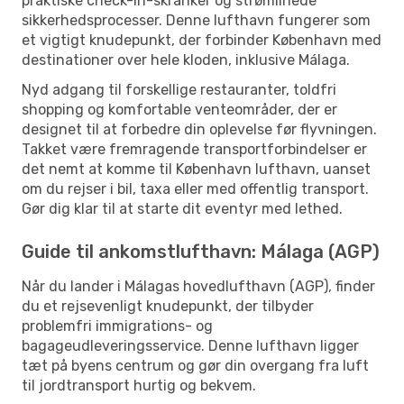
praktiske check-in-skranker og strømlinede
sikkerhedsprocesser. Denne lufthavn fungerer som
et vigtigt knudepunkt, der forbinder København med
destinationer over hele kloden, inklusive Málaga.
Nyd adgang til forskellige restauranter, toldfri
shopping og komfortable venteområder, der er
designet til at forbedre din oplevelse før flyvningen.
Takket være fremragende transportforbindelser er
det nemt at komme til København lufthavn, uanset
om du rejser i bil, taxa eller med offentlig transport.
Gør dig klar til at starte dit eventyr med lethed.
Guide til ankomstlufthavn: Málaga (AGP)
Når du lander i Málagas hovedlufthavn (AGP), finder
du et rejsevenligt knudepunkt, der tilbyder
problemfri immigrations- og
bagageudleveringsservice. Denne lufthavn ligger
tæt på byens centrum og gør din overgang fra luft
til jordtransport hurtig og bekvem.