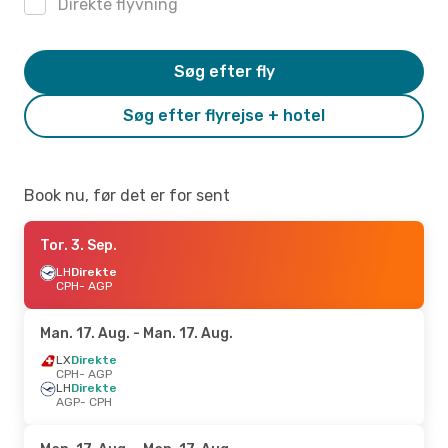
Direkte flyvning
Søg efter fly
Søg efter flyrejse + hotel
Book nu, før det er for sent
Tor. 3. Sep.
LH
Direkte
CPH
- AGP
Man. 17. Aug.
- Man. 17. Aug.
LX
Direkte
CPH
- AGP
LH
Direkte
AGP
- CPH