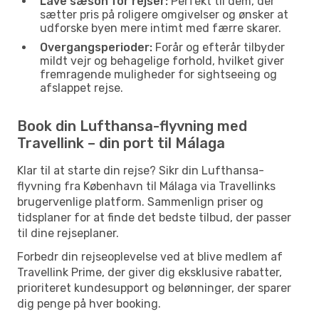
Lave sæson for rejser:
Perfekt til dem, der
sætter pris på roligere omgivelser og ønsker at
udforske byen mere intimt med færre skarer.
Overgangsperioder:
Forår og efterår tilbyder
mildt vejr og behagelige forhold, hvilket giver
fremragende muligheder for sightseeing og
afslappet rejse.
Book din Lufthansa-flyvning med
Travellink – din port til Málaga
Klar til at starte din rejse? Sikr din Lufthansa-
flyvning fra København til Málaga via Travellinks
brugervenlige platform. Sammenlign priser og
tidsplaner for at finde det bedste tilbud, der passer
til dine rejseplaner.
Forbedr din rejseoplevelse ved at blive medlem af
Travellink Prime, der giver dig eksklusive rabatter,
prioriteret kundesupport og belønninger, der sparer
dig penge på hver booking.