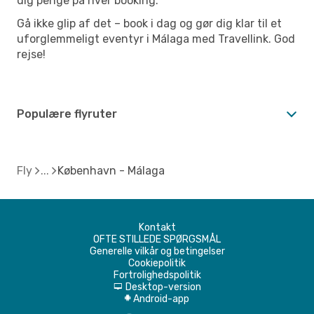
dig penge på hver booking.
Gå ikke glip af det – book i dag og gør dig klar til et
uforglemmeligt eventyr i Málaga med Travellink. God
rejse!
Populære flyruter
Fly
København - Málaga
Kontakt
OFTE STILLEDE SPØRGSMÅL
Generelle vilkår og betingelser
Cookiepolitik
Fortrolighedspolitik
Desktop-version
d
Android-app
A