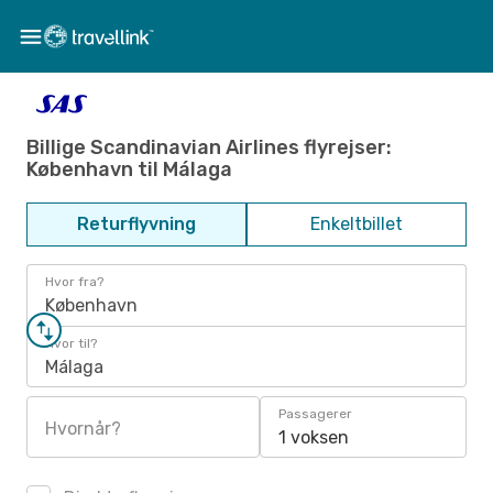
Billige Scandinavian Airlines flyrejser:
København til Málaga
Returflyvning
Enkeltbillet
Hvor fra?
København
Hvor til?
Málaga
Passagerer
Hvornår?
1 voksen