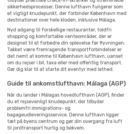
tilbyder praktiske check-in-skranker og strømlinede
sikkerhedsprocesser. Denne lufthavn fungerer som
et vigtigt knudepunkt, der forbinder København med
destinationer over hele kloden, inklusive Málaga.
Nyd adgang til forskellige restauranter, toldfri
shopping og komfortable venteområder, der er
designet til at forbedre din oplevelse før flyvningen.
Takket være fremragende transportforbindelser er
det nemt at komme til København lufthavn, uanset
om du rejser i bil, taxa eller med offentlig transport.
Gør dig klar til at starte dit eventyr med lethed.
Guide til ankomstlufthavn: Málaga (AGP)
Når du lander i Málagas hovedlufthavn (AGP), finder
du et rejsevenligt knudepunkt, der tilbyder
problemfri immigrations- og
bagageudleveringsservice. Denne lufthavn ligger
tæt på byens centrum og gør din overgang fra luft
til jordtransport hurtig og bekvem.