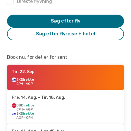
Direkte flyvning
Søg efter fly
Søg efter flyrejse + hotel
Book nu, før det er for sent
Tir. 22. Sep.
SK
Direkte
CPH
- AGP
Fre. 14. Aug.
- Tir. 18. Aug.
D8
Direkte
CPH
- AGP
SK
Direkte
AGP
- CPH